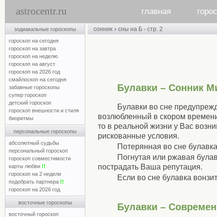
astrocentr.ru
главная
горо
›
сонник
сны на Б - стр. 2
зодиакальные гороскопы
гороскоп на сегодня
гороскоп на завтра
гороскоп на неделю
гороскоп на август
гороскоп на 2026 год
смайлоскоп на сегодня
Булавки – Сонник М
забавные гороскопы
супер гороскоп
детский гороскоп
Булавки во сне предупрежд
гороскоп внешности и стиля
возлюбленный в скором времени 
биоритмы
то в реальной жизни у Вас возн
персональные гороскопы
рискованные условия.
абсолютный судьбы
Потерянная во сне булавка
персональный гороскоп
Погнутая или ржавая булав
гороскоп совместимости
пострадать Ваша репутация.
карты любви
!!
гороскоп на 2 недели
Если во сне булавка вонзит
подобрать партнера
!!
гороскоп на 2026 год
восточные гороскопы
Булавки – Совреме
восточный гороскоп