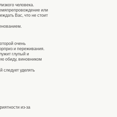
лизкого человека.
времяпрепровождение или
еждать Вас, что не стоит
менованием.
которой очень
юрприз и переживания.
лужит глупый и
ую обиду, виновником
й следует уделять
риятности из-за