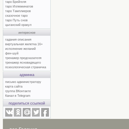
таро Брейгеля
таро Иллюминатов
таро Тамплиеров
сказочное таро
таро Путь снов
цыганский оракул
интересное
гадания описания
виртуальная жилетка 16+
исполнение желаний
фен-шуй
тренажер предсказателя
тренажер ясновидящего
психологическая страничка
админка
письмо администратору
карта сайта
группа ВКонтакте
Канал в Telegram
поделиться ссылкой