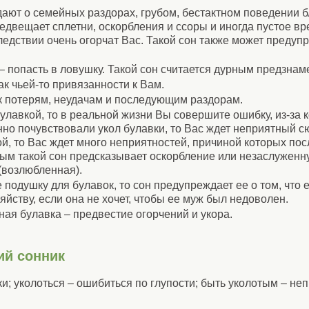
ают о семейных раздорах, грубом, бестактном поведении б
редвещает сплетни, оскорбления и ссоры и иногда пустое 
едствии очень огорчат Вас. Такой сон также может предупр
 – попасть в ловушку. Такой сон считается дурным предзна
ак чьей-то привязанности к Вам.
 к потерям, неудачам и последующим раздорам.
улавкой, то в реальной жизни Вы совершите ошибку, из-за 
но почувствовали укол булавки, то Вас ждет неприятный с
ой, то Вас ждет много неприятностей, причиной которых пос
ым такой сон предсказывает оскорбление или незаслуженн
(возлюбленная).
подушку для булавок, то сон предупреждает ее о том, что е
ству, если она не хочет, чтобы ее муж был недоволен.
ная булавка – предвестие огорчений и укора.
ий сонник
и; уколоться – ошибиться по глупости; быть уколотым – неп