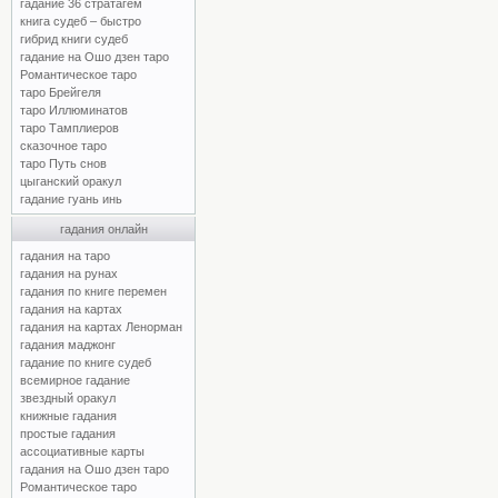
гадание 36 стратагем
книга судеб – быстро
гибрид книги судеб
гадание на Ошо дзен таро
Романтическое таро
таро Брейгеля
таро Иллюминатов
таро Тамплиеров
сказочное таро
таро Путь снов
цыганский оракул
гадание гуань инь
гадания онлайн
гадания на таро
гадания на рунах
гадания по книге перемен
гадания на картах
гадания на картах Ленорман
гадания маджонг
гадание по книге судеб
всемирное гадание
звездный оракул
книжные гадания
простые гадания
ассоциативные карты
гадания на Ошо дзен таро
Романтическое таро