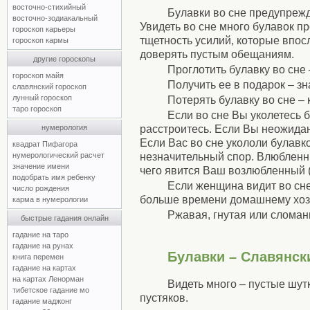
восточно-стихийный
Булавки во сне предупрежд
восточно-зодиакальный
Увидеть во сне много булавок п
гороскоп карьеры
тщетность усилий, которые впосл
гороскоп кармы
доверять пустым обещаниям.
другие гороскопы
Проглотить булавку во сне
гороскоп майя
Получить ее в подарок – зн
славянский гороскоп
лунный гороскоп
Потерять булавку во сне –
таро гороскоп
Если во сне Вы уколетесь б
расстроитесь. Если Вы неожидан
нумерология
Если Вас во сне укололи булавк
квадрат Пифагора
незначительный спор. Влюбленн
нумерологический расчет
значение имени
чего явится Ваш возлюбленный 
подобрать имя ребенку
Если женщина видит во сне 
число рождения
больше времени домашнему хозяй
карма в нумерологии
Ржавая, гнутая или сломан
быстрые гадания онлайн
гадание на таро
гадание на рунах
Булавки – Славянск
книга перемен
гадание на картах
на картах Ленорман
Видеть много – пустые шутк
тибетское гадание мо
пустяков.
гадание маджонг