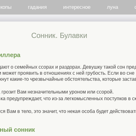
скопы
гадания
интересное
луна
Cонник. Булавки
иллера
ают о семейных ссорах и раздорах. Девушку такой сон пред
может проявить в отношениях с ней грубость. Если во сне 
икнут какие-то чрезвычайные обстоятельства, которые заста
 грозит Вам незначительными уроном или ссорой.
ка предупреждает, что из-за легкомысленных поступков в 
ся Вам в тело, это значит, что некая особа будет действова
нный сонник