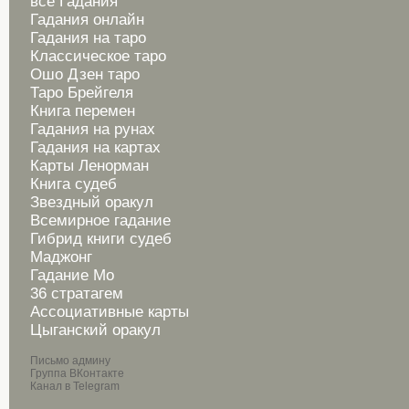
все Гадания
Гадания онлайн
Гадания на таро
Классическое таро
Ошо Дзен таро
Таро Брейгеля
Книга перемен
Гадания на рунах
Гадания на картах
Карты Ленорман
Книга судеб
Звездный оракул
Всемирное гадание
Гибрид книги судеб
Маджонг
Гадание Мо
36 стратагем
Ассоциативные карты
Цыганский оракул
Письмо админу
Группа ВКонтакте
Канал в Telegram