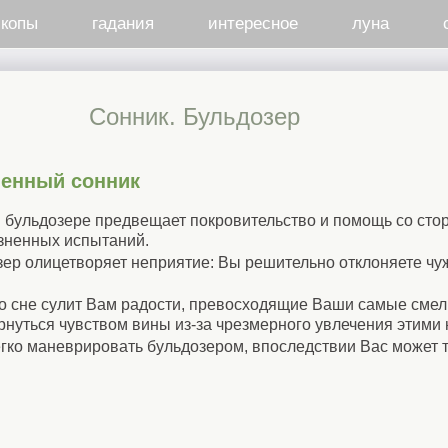
скопы
гадания
интересное
луна
Cонник. Бульдозер
менный сонник
бульдозере предвещает покровительство и помощь со стор
зненных испытаний.
зер олицетворяет неприятие: Вы решительно отклоняете чу
о сне сулит Вам радости, превосходящие Ваши самые смел
нуться чувством вины из-за чрезмерного увлечения этими
егко маневрировать бульдозером, впоследствии Вас может т