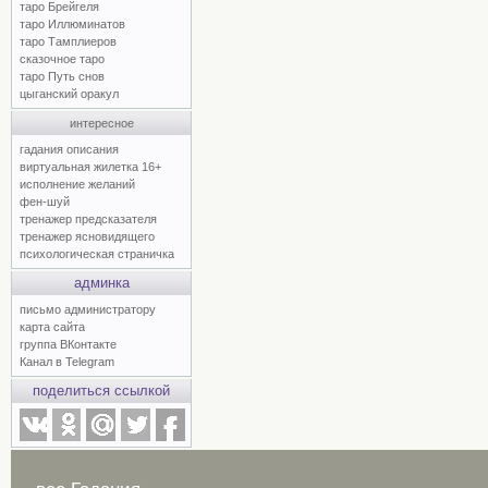
таро Брейгеля
таро Иллюминатов
таро Тамплиеров
сказочное таро
таро Путь снов
цыганский оракул
интересное
гадания описания
виртуальная жилетка 16+
исполнение желаний
фен-шуй
тренажер предсказателя
тренажер ясновидящего
психологическая страничка
админка
письмо администратору
карта сайта
группа ВКонтакте
Канал в Telegram
поделиться ссылкой