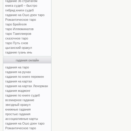
гадание 36 стратагем
книга судеб – быстро
гибрид книги судеб
гадание на Ошо дзен таро
Романтическое таро
таро Брейгеля
таро Иллюминатов
таро Тамплиеров
сказочное таро
таро Путь снов
цыганский оракул
гадание гуань инь
гадания онлайн
гадания на таро
гадания на рунах
гадания по книге перемен
гадания на картах
гадания на картах Ленорман
гадания маджонг
гадание по книге судеб
всемирное гадание
звездный оракул
книжные гадания
простые гадания
ассоциативные карты
гадания на Ошо дзен таро
Романтическое таро