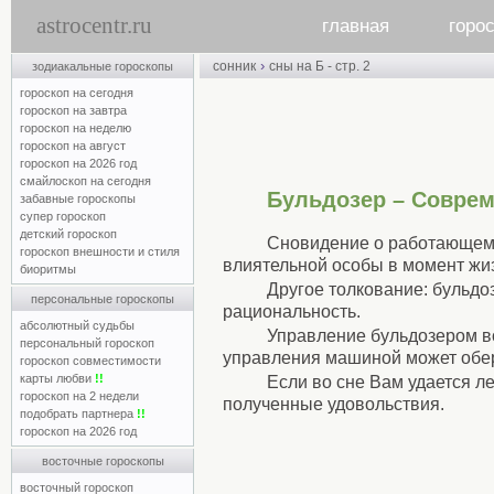
astrocentr.ru
главная
горо
›
сонник
сны на Б - стр. 2
зодиакальные гороскопы
гороскоп на сегодня
гороскоп на завтра
гороскоп на неделю
гороскоп на август
гороскоп на 2026 год
смайлоскоп на сегодня
Бульдозер – Совре
забавные гороскопы
супер гороскоп
детский гороскоп
Сновидение о работающем 
гороскоп внешности и стиля
влиятельной особы в момент жи
биоритмы
Другое толкование: бульдо
персональные гороскопы
рациональность.
абсолютный судьбы
Управление бульдозером в
персональный гороскоп
управления машиной может обер
гороскоп совместимости
карты любви
!!
Если во сне Вам удается л
гороскоп на 2 недели
полученные удовольствия.
подобрать партнера
!!
гороскоп на 2026 год
восточные гороскопы
восточный гороскоп