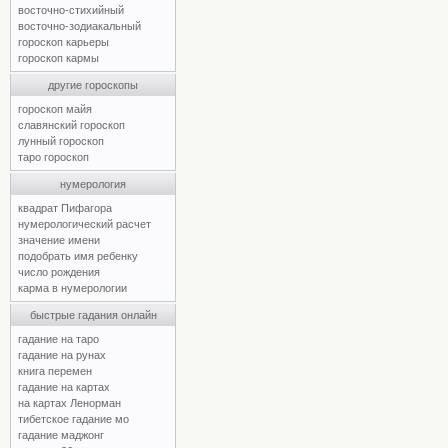
восточно-стихийный
восточно-зодиакальный
гороскоп карьеры
гороскоп кармы
другие гороскопы
гороскоп майя
славянский гороскоп
лунный гороскоп
таро гороскоп
нумерология
квадрат Пифагора
нумерологический расчет
значение имени
подобрать имя ребенку
число рождения
карма в нумерологии
быстрые гадания онлайн
гадание на таро
гадание на рунах
книга перемен
гадание на картах
на картах Ленорман
тибетское гадание мо
гадание маджонг