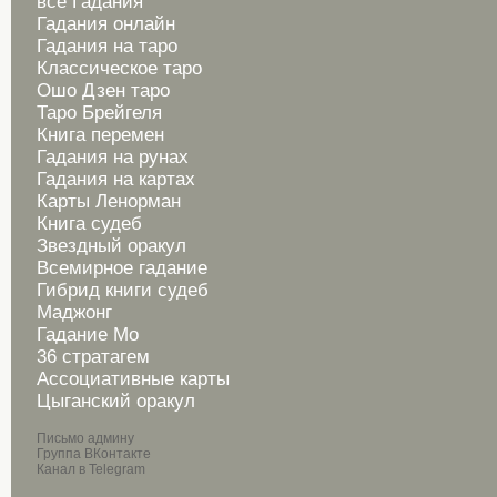
все Гадания
Гадания онлайн
Гадания на таро
Классическое таро
Ошо Дзен таро
Таро Брейгеля
Книга перемен
Гадания на рунах
Гадания на картах
Карты Ленорман
Книга судеб
Звездный оракул
Всемирное гадание
Гибрид книги судеб
Маджонг
Гадание Мо
36 стратагем
Ассоциативные карты
Цыганский оракул
Письмо админу
Группа ВКонтакте
Канал в Telegram