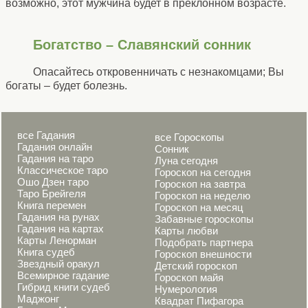
возможно, этот мужчина будет в преклонном возрасте.
Богатство – Славянский сонник
Опасайтесь откровенничать с незнакомцами; Вы
богаты – будет болезнь.
все Гадания
все Гороскопы
Гадания онлайн
Сонник
Гадания на таро
Луна сегодня
Классическое таро
Гороскоп на сегодня
Ошо Дзен таро
Гороскоп на завтра
Таро Брейгеля
Гороскоп на неделю
Книга перемен
Гороскоп на месяц
Гадания на рунах
Забавные гороскопы
Гадания на картах
Карты любви
Карты Ленорман
Подобрать партнера
Книга судеб
Гороскоп внешности
Звездный оракул
Детский гороскоп
Всемирное гадание
Гороскоп майя
Гибрид книги судеб
Нумерология
Маджонг
Квадрат Пифагора