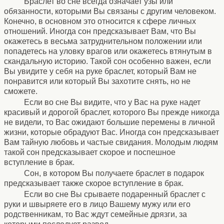
Браслет во сне всегда означает узы или
обязанности, которыми Вы связаны с другим человеком.
Конечно, в основном это относится к сфере личных
отношений. Иногда сон предсказывает Вам, что Вы
окажетесь в весьма затруднительном положении или
попадетесь на уловку врагов или окажетесь втянутым в
скандальную историю. Такой сон особенно важен, если
Вы увидите у себя на руке браслет, который Вам не
понравится или который Вы захотите снять, но не
сможете.
Если во сне Вы видите, что у Вас на руке надет
красивый и дорогой браслет, которого Вы прежде никогда
не видели, то Вас ожидают большие перемены в личной
жизни, которые обрадуют Вас. Иногда сон предсказывает
Вам тайную любовь и частые свидания. Молодым людям
такой сон предсказывает скорое и поспешное
вступление в брак.
Сон, в котором Вы получаете браслет в подарок
предсказывает также скорое вступление в брак.
Если во сне Вы срываете подаренный браслет с
руки и швыряете его в лицо Вашему мужу или его
родственникам, то Вас ждут семейные дрязги, за