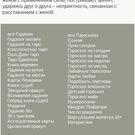
женой с применением силы; постукивают, звенят,
ударяясь друг о друга – неприятность, связанная с
расставанием с женой.
все Гадания
все Гороскопы
Гадания онлайн
Сонник
Гадания на таро
Луна сегодня
Классическое таро
Гороскоп на сегодня
Ошо Дзен таро
Гороскоп на завтра
Таро Брейгеля
Гороскоп на неделю
Книга перемен
Гороскоп на месяц
Гадания на рунах
Забавные гороскопы
Гадания на картах
Карты любви
Карты Ленорман
Подобрать партнера
Книга судеб
Гороскоп внешности
Звездный оракул
Детский гороскоп
Всемирное гадание
Гороскоп майя
Гибрид книги судеб
Нумерология
Маджонг
Квадрат Пифагора
Гадание Мо
Число рождения
36 стратагем
Виртуальная жилетка 16+
Ассоциативные карты
Интересное
Цыганский оракул