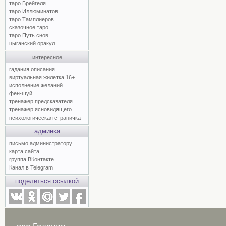
таро Брейгеля
таро Иллюминатов
таро Тамплиеров
сказочное таро
таро Путь снов
цыганский оракул
интересное
гадания описания
виртуальная жилетка 16+
исполнение желаний
фен-шуй
тренажер предсказателя
тренажер ясновидящего
психологическая страничка
админка
письмо администратору
карта сайта
группа ВКонтакте
Канал в Telegram
поделиться ссылкой