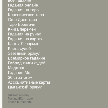
все Гадания
Гадания онлайн
Гадания на таро
Классическое таро
Ошо Дзен таро
Таро Брейгеля
Книга перемен
Гадания на рунах
Гадания на картах
Карты Ленорман
Книга судеб
Звездный оракул
Всемирное гадание
Гибрид книги судеб
Маджонг
Гадание Мо
36 стратагем
Ассоциативные карты
Цыганский оракул
Письмо админу
Группа ВКонтакте
Канал в Telegram