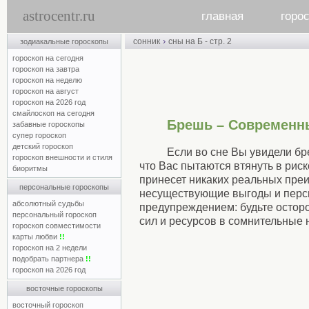
astrocentr.ru
главная
горо
›
сонник
сны на Б - стр. 2
зодиакальные гороскопы
гороскоп на сегодня
гороскоп на завтра
гороскоп на неделю
гороскоп на август
гороскоп на 2026 год
смайлоскоп на сегодня
Брешь – Современн
забавные гороскопы
супер гороскоп
детский гороскоп
Если во сне Вы увидели бре
гороскоп внешности и стиля
что Вас пытаются втянуть в рис
биоритмы
принесет никаких реальных преи
персональные гороскопы
несуществующие выгоды и персп
абсолютный судьбы
предупреждением: будьте остор
персональный гороскоп
сил и ресурсов в сомнительные 
гороскоп совместимости
карты любви
!!
гороскоп на 2 недели
подобрать партнера
!!
гороскоп на 2026 год
восточные гороскопы
восточный гороскоп