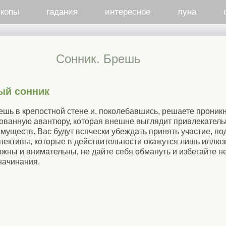
скопы
гадания
интересное
луна
Cонник. Брешь
ый сонник
шь в крепостной стене и, поколебавшись, решаете проникну
кованную авантюру, которая внешне выглядит привлекательн
муществ. Вас будут всячески убеждать принять участие, п
ективы, которые в действительности окажутся лишь иллюз
ожны и внимательны, не дайте себя обмануть и избегайте 
начинания.