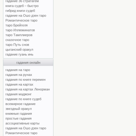
гадание 36 стратагем
книга судеб – быстро
гибрид книги судеб
гадание на Ошо дзен таро
Романтическое таро
таро Брейгеля
таро Иллюминатов
таро Тамплиеров
сказочное таро
таро Путь снов
цыганский оракул
гадание гуань инь
гадания онлайн
гадания на таро
гадания на рунах
гадания по книге перемен
гадания на картах
гадания на картах Ленорман
гадания маджонг
гадание по книге судеб
всемирное гадание
звездный оракул
книжные гадания
простые гадания
ассоциативные карты
гадания на Ошо дзен таро
Романтическое таро