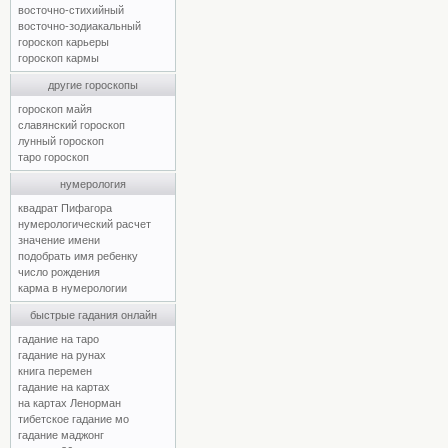
восточно-стихийный
восточно-зодиакальный
гороскоп карьеры
гороскоп кармы
другие гороскопы
гороскоп майя
славянский гороскоп
лунный гороскоп
таро гороскоп
нумерология
квадрат Пифагора
нумерологический расчет
значение имени
подобрать имя ребенку
число рождения
карма в нумерологии
быстрые гадания онлайн
гадание на таро
гадание на рунах
книга перемен
гадание на картах
на картах Ленорман
тибетское гадание мо
гадание маджонг