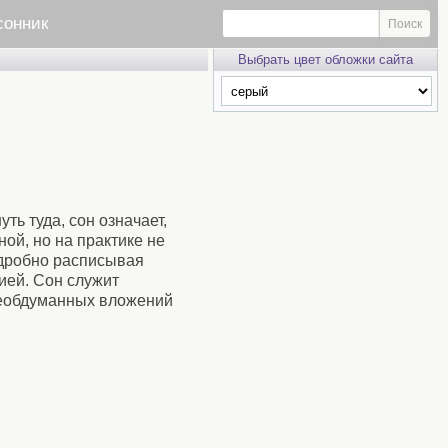
сонник
Выбрать цвет обложки сайта
ть туда, сон означает,
ой, но на практике не
одробно расписывая
ией. Сон служит
необдуманных вложений