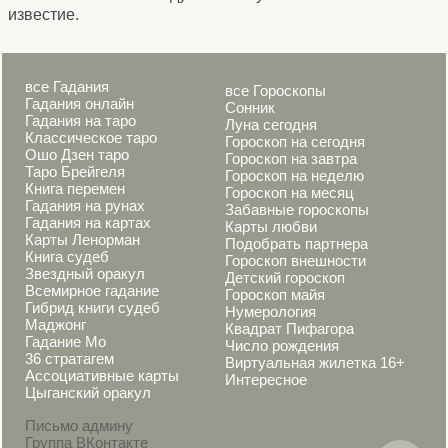
известие.
все Гадания
все Гороскопы
Гадания онлайн
Сонник
Гадания на таро
Луна сегодня
Классическое таро
Гороскоп на сегодня
Ошо Дзен таро
Гороскоп на завтра
Таро Брейгеля
Гороскоп на неделю
Книга перемен
Гороскоп на месяц
Гадания на рунах
Забавные гороскопы
Гадания на картах
Карты любви
Карты Ленорман
Подобрать партнера
Книга судеб
Гороскоп внешности
Звездный оракул
Детский гороскоп
Всемирное гадание
Гороскоп майя
Гибрид книги судеб
Нумерология
Маджонг
Квадрат Пифагора
Гадание Мо
Число рождения
36 стратагем
Виртуальная жилетка 16+
Ассоциативные карты
Интересное
Цыганский оракул
Письмо админу
Группа ВКонтакте