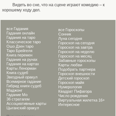
Видеть во сне, что на сцене играют комедию – к
хорошему ходу дел.
все Гадания
все Гороскопы
Гадания онлайн
Сонник
Гадания на таро
Луна сегодня
Классическое таро
Гороскоп на сегодня
Ошо Дзен таро
Гороскоп на завтра
Таро Брейгеля
Гороскоп на неделю
Книга перемен
Гороскоп на месяц
Гадания на рунах
Забавные гороскопы
Гадания на картах
Карты любви
Карты Ленорман
Подобрать партнера
Книга судеб
Гороскоп внешности
Звездный оракул
Детский гороскоп
Всемирное гадание
Гороскоп майя
Гибрид книги судеб
Нумерология
Маджонг
Квадрат Пифагора
Гадание Мо
Число рождения
36 стратагем
Виртуальная жилетка 16+
Ассоциативные карты
Интересное
Цыганский оракул