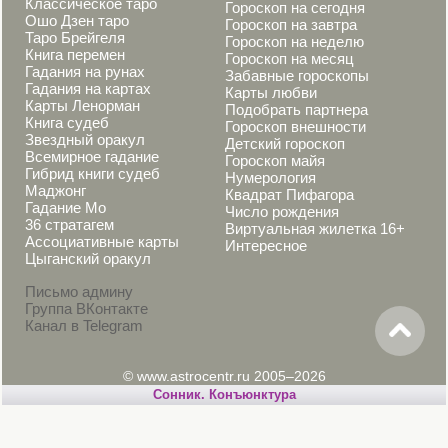
Классическое таро
Гороскоп на сегодня
Ошо Дзен таро
Гороскоп на завтра
Таро Брейгеля
Гороскоп на неделю
Книга перемен
Гороскоп на месяц
Гадания на рунах
Забавные гороскопы
Гадания на картах
Карты любви
Карты Ленорман
Подобрать партнера
Книга судеб
Гороскоп внешности
Звездный оракул
Детский гороскоп
Всемирное гадание
Гороскоп майя
Гибрид книги судеб
Нумерология
Маджонг
Квадрат Пифагора
Гадание Мо
Число рождения
36 стратагем
Виртуальная жилетка 16+
Ассоциативные карты
Интересное
Цыганский оракул
Письмо админу
Группа ВКонтакте
Канал в Telegram
© www.astrocentr.ru 2005–2026
Cонник. Конъюнктура