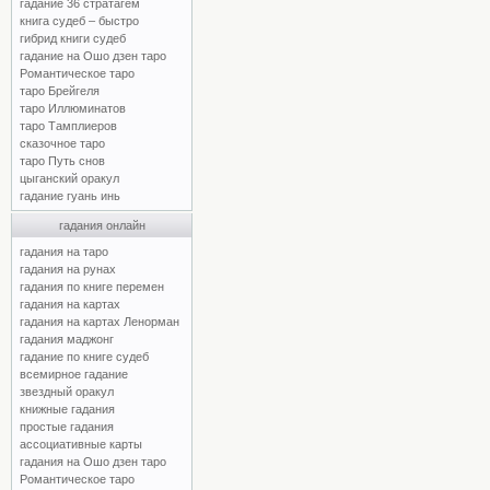
гадание 36 стратагем
книга судеб – быстро
гибрид книги судеб
гадание на Ошо дзен таро
Романтическое таро
таро Брейгеля
таро Иллюминатов
таро Тамплиеров
сказочное таро
таро Путь снов
цыганский оракул
гадание гуань инь
гадания онлайн
гадания на таро
гадания на рунах
гадания по книге перемен
гадания на картах
гадания на картах Ленорман
гадания маджонг
гадание по книге судеб
всемирное гадание
звездный оракул
книжные гадания
простые гадания
ассоциативные карты
гадания на Ошо дзен таро
Романтическое таро