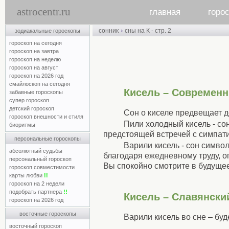
astrocentr.ru
главная
горо
›
сонник
сны на К - стр. 2
зодиакальные гороскопы
гороскоп на сегодня
гороскоп на завтра
гороскоп на неделю
гороскоп на август
гороскоп на 2026 год
смайлоскоп на сегодня
Кисель – Современн
забавные гороскопы
супер гороскоп
детский гороскоп
Сон о киселе предвещает 
гороскоп внешности и стиля
Пили холодный кисель - со
биоритмы
предстоящей встречей с симпат
персональные гороскопы
Варили кисель - сон симво
абсолютный судьбы
благодаря ежедневному труду, ог
персональный гороскоп
Вы спокойно смотрите в будущее
гороскоп совместимости
карты любви
!!
гороскоп на 2 недели
подобрать партнера
!!
Кисель – Славянски
гороскоп на 2026 год
восточные гороскопы
Варили кисель во сне – бу
восточный гороскоп