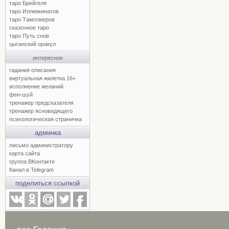
таро Брейгеля
таро Иллюминатов
таро Тамплиеров
сказочное таро
таро Путь снов
цыганский оракул
интересное
гадания описания
виртуальная жилетка 16+
исполнение желаний
фен-шуй
тренажер предсказателя
тренажер ясновидящего
психологическая страничка
админка
письмо администратору
карта сайта
группа ВКонтакте
Канал в Telegram
поделиться ссылкой