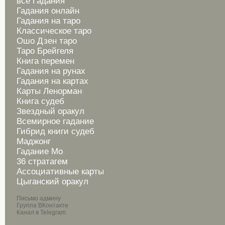
все Гадания
Гадания онлайн
Гадания на таро
Классическое таро
Ошо Дзен таро
Таро Брейгеля
Книга перемен
Гадания на рунах
Гадания на картах
Карты Ленорман
Книга судеб
Звездный оракул
Всемирное гадание
Гибрид книги судеб
Маджонг
Гадание Мо
36 стратагем
Ассоциативные карты
Цыганский оракул
Письмо админу
Группа ВКонтакте
Канал в Telegram