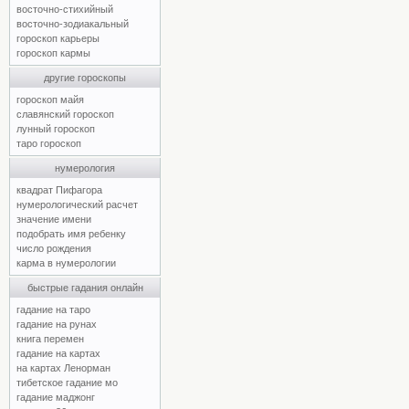
восточно-стихийный
восточно-зодиакальный
гороскоп карьеры
гороскоп кармы
другие гороскопы
гороскоп майя
славянский гороскоп
лунный гороскоп
таро гороскоп
нумерология
квадрат Пифагора
нумерологический расчет
значение имени
подобрать имя ребенку
число рождения
карма в нумерологии
быстрые гадания онлайн
гадание на таро
гадание на рунах
книга перемен
гадание на картах
на картах Ленорман
тибетское гадание мо
гадание маджонг