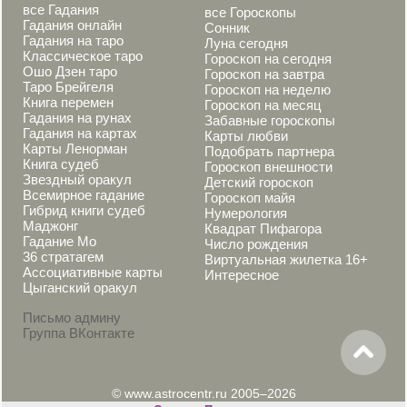
все Гадания
все Гороскопы
Гадания онлайн
Сонник
Гадания на таро
Луна сегодня
Классическое таро
Гороскоп на сегодня
Ошо Дзен таро
Гороскоп на завтра
Таро Брейгеля
Гороскоп на неделю
Книга перемен
Гороскоп на месяц
Гадания на рунах
Забавные гороскопы
Гадания на картах
Карты любви
Карты Ленорман
Подобрать партнера
Книга судеб
Гороскоп внешности
Звездный оракул
Детский гороскоп
Всемирное гадание
Гороскоп майя
Гибрид книги судеб
Нумерология
Маджонг
Квадрат Пифагора
Гадание Мо
Число рождения
36 стратагем
Виртуальная жилетка 16+
Ассоциативные карты
Интересное
Цыганский оракул
Письмо админу
Группа ВКонтакте
© www.astrocentr.ru 2005–2026