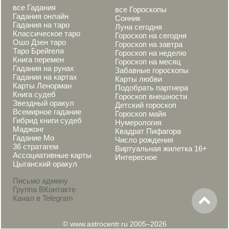
все Гадания
все Гороскопы
Гадания онлайн
Сонник
Гадания на таро
Луна сегодня
Классическое таро
Гороскоп на сегодня
Ошо Дзен таро
Гороскоп на завтра
Таро Брейгеля
Гороскоп на неделю
Книга перемен
Гороскоп на месяц
Гадания на рунах
Забавные гороскопы
Гадания на картах
Карты любви
Карты Ленорман
Подобрать партнера
Книга судеб
Гороскоп внешности
Звездный оракул
Детский гороскоп
Всемирное гадание
Гороскоп майя
Гибрид книги судеб
Нумерология
Маджонг
Квадрат Пифагора
Гадание Мо
Число рождения
36 стратагем
Виртуальная жилетка 16+
Ассоциативные карты
Интересное
Цыганский оракул
Письмо админу
Группа ВКонтакте
Канал в Telegram
© www.astrocentr.ru 2005–2026