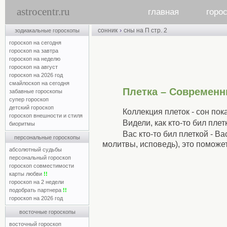
astrocentr.ru
главная
горо
›
сонник
сны на П стр. 2
зодиакальные гороскопы
гороскоп на сегодня
гороскоп на завтра
гороскоп на неделю
гороскоп на август
гороскоп на 2026 год
смайлоскоп на сегодня
Плетка – Современн
забавные гороскопы
супер гороскоп
детский гороскоп
Коллекция плеток - сон по
гороскоп внешности и стиля
Видели, как кто-то бил пле
биоритмы
Вас кто-то бил плеткой - В
персональные гороскопы
молитвы, исповедь), это поможет
абсолютный судьбы
персональный гороскоп
гороскоп совместимости
карты любви
!!
гороскоп на 2 недели
подобрать партнера
!!
гороскоп на 2026 год
восточные гороскопы
восточный гороскоп