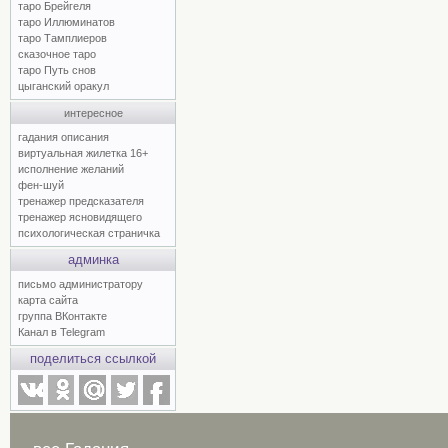
таро Брейгеля
таро Иллюминатов
таро Тамплиеров
сказочное таро
таро Путь снов
цыганский оракул
интересное
гадания описания
виртуальная жилетка 16+
исполнение желаний
фен-шуй
тренажер предсказателя
тренажер ясновидящего
психологическая страничка
админка
письмо администратору
карта сайта
группа ВКонтакте
Канал в Telegram
поделиться ссылкой