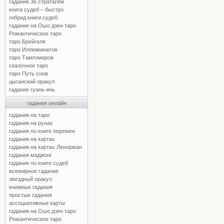
гадание 36 стратагем
книга судеб – быстро
гибрид книги судеб
гадание на Ошо дзен таро
Романтическое таро
таро Брейгеля
таро Иллюминатов
таро Тамплиеров
сказочное таро
таро Путь снов
цыганский оракул
гадание гуань инь
гадания онлайн
гадания на таро
гадания на рунах
гадания по книге перемен
гадания на картах
гадания на картах Ленорман
гадания маджонг
гадание по книге судеб
всемирное гадание
звездный оракул
книжные гадания
простые гадания
ассоциативные карты
гадания на Ошо дзен таро
Романтическое таро