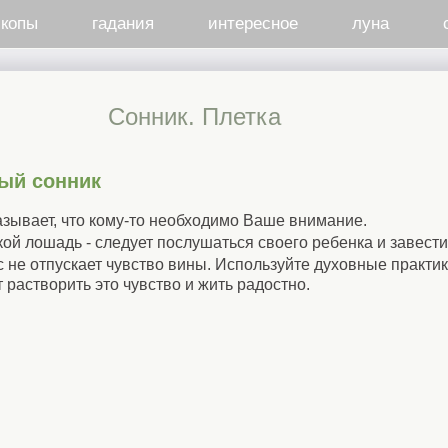
скопы
гадания
интересное
луна
Cонник. Плетка
ый сонник
казывает, что кому-то необходимо Ваше внимание.
ткой лошадь - следует послушаться своего ребенка и завест
ас не отпускает чувство вины. Используйте духовные практи
 растворить это чувство и жить радостно.