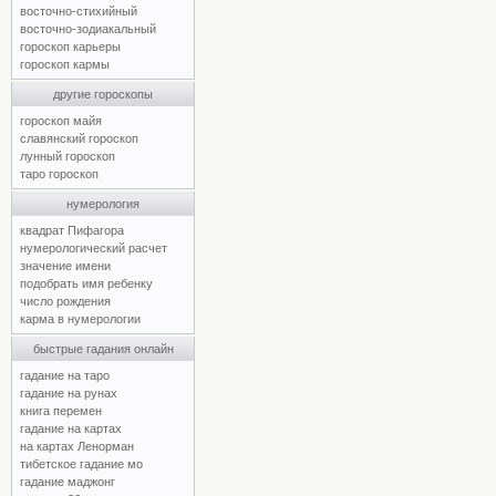
восточно-стихийный
восточно-зодиакальный
гороскоп карьеры
гороскоп кармы
другие гороскопы
гороскоп майя
славянский гороскоп
лунный гороскоп
таро гороскоп
нумерология
квадрат Пифагора
нумерологический расчет
значение имени
подобрать имя ребенку
число рождения
карма в нумерологии
быстрые гадания онлайн
гадание на таро
гадание на рунах
книга перемен
гадание на картах
на картах Ленорман
тибетское гадание мо
гадание маджонг