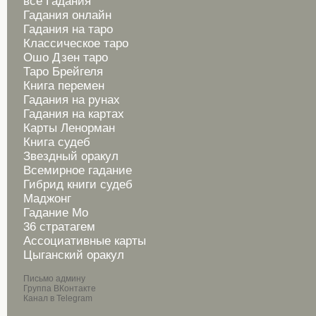
все Гадания
Гадания онлайн
Гадания на таро
Классическое таро
Ошо Дзен таро
Таро Брейгеля
Книга перемен
Гадания на рунах
Гадания на картах
Карты Ленорман
Книга судеб
Звездный оракул
Всемирное гадание
Гибрид книги судеб
Маджонг
Гадание Мо
36 стратагем
Ассоциативные карты
Цыганский оракул
Письмо админу
Группа ВКонтакте
Канал в Telegram