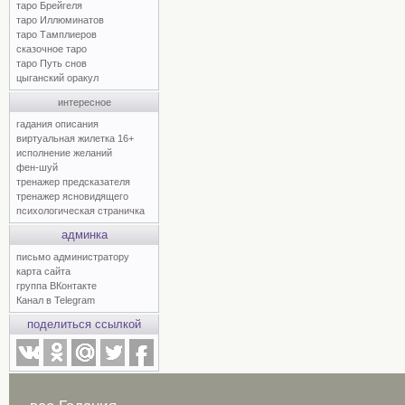
таро Брейгеля
таро Иллюминатов
таро Тамплиеров
сказочное таро
таро Путь снов
цыганский оракул
интересное
гадания описания
виртуальная жилетка 16+
исполнение желаний
фен-шуй
тренажер предсказателя
тренажер ясновидящего
психологическая страничка
админка
письмо администратору
карта сайта
группа ВКонтакте
Канал в Telegram
поделиться ссылкой