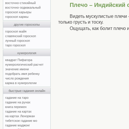
восточно-стихийный
Плечо – Индийский 
восточно-зодиакальный
гороскоп карьеры
Видеть мускулистые плечи 
гороскоп кармы
только грусть и тоску.
другие гороскопы
Ощущать, как болит плечо и
гороскоп майя
славянский гороскоп
лунный гороскоп
таро гороскоп
нумерология
квадрат Пифагора
нумерологический расчет
значение имени
подобрать имя ребенку
число рождения
карма в нумерологии
быстрые гадания онлайн
гадание на таро
гадание на рунах
книга перемен
гадание на картах
на картах Ленорман
тибетское гадание мо
гадание маджонг