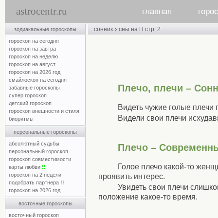
astrocentr.ru
главная
горо
›
сонник
сны на П стр. 2
зодиакальные гороскопы
гороскоп на сегодня
гороскоп на завтра
гороскоп на неделю
гороскоп на август
гороскоп на 2026 год
смайлоскоп на сегодня
Плечо, плечи – Сон
забавные гороскопы
супер гороскоп
детский гороскоп
Видеть чужие голые плечи 
гороскоп внешности и стиля
Видели свои плечи исхудав
биоритмы
персональные гороскопы
абсолютный судьбы
Плечо – Современн
персональный гороскоп
гороскоп совместимости
Голое плечо какой-то жен
карты любви
!!
гороскоп на 2 недели
проявить интерес.
подобрать партнера
!!
Увидеть свои плечи слишко
гороскоп на 2026 год
положение какое-то время.
восточные гороскопы
восточный гороскоп