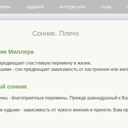
скопы
гадания
интересное
луна
Сонник. Плечо
ник Миллера
предвещает счастливую перемену в жизни.
шими - сон предвещает зависимость от настроения или жела
ый сонник
щины - благоприятные перемены. Прежде равнодушный к Вам
м худыми - зависимость от чужого мнения и прихоти. Вам пр