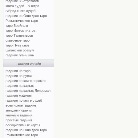
гадание 36 стратагем
книга судеб – быстро
гибрид книги судеб
гадание на Ошо дзен таро
Романтическое таро
таро Брейгеля
таро Иллюминатов
таро Тамплиеров
сказочное таро
таро Путь снов
цыганский оракул
гадание гуань инь
гадания онлайн
гадания на таро
гадания на рунах
гадания по книге перемен
гадания на картах
гадания на картах Ленорман
гадания маджонг
гадание по книге судеб
всемирное гадание
звездный оракул
книжные гадания
простые гадания
ассоциативные карты
гадания на Ошо дзен таро
Романтическое таро