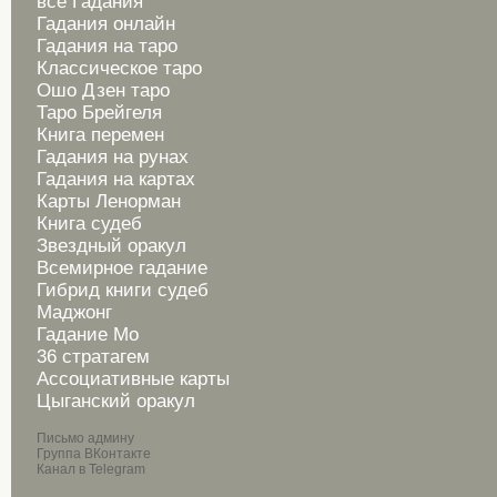
все Гадания
Гадания онлайн
Гадания на таро
Классическое таро
Ошо Дзен таро
Таро Брейгеля
Книга перемен
Гадания на рунах
Гадания на картах
Карты Ленорман
Книга судеб
Звездный оракул
Всемирное гадание
Гибрид книги судеб
Маджонг
Гадание Мо
36 стратагем
Ассоциативные карты
Цыганский оракул
Письмо админу
Группа ВКонтакте
Канал в Telegram