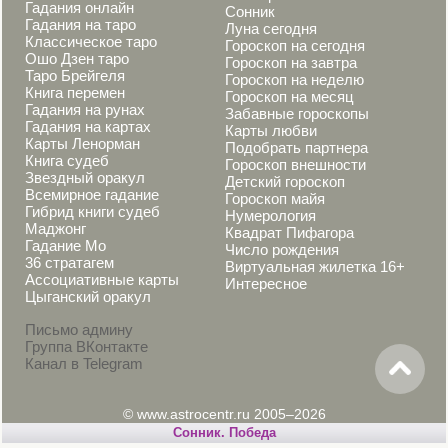
Гадания онлайн
Сонник
Гадания на таро
Луна сегодня
Классическое таро
Гороскоп на сегодня
Ошо Дзен таро
Гороскоп на завтра
Таро Брейгеля
Гороскоп на неделю
Книга перемен
Гороскоп на месяц
Гадания на рунах
Забавные гороскопы
Гадания на картах
Карты любви
Карты Ленорман
Подобрать партнера
Книга судеб
Гороскоп внешности
Звездный оракул
Детский гороскоп
Всемирное гадание
Гороскоп майя
Гибрид книги судеб
Нумерология
Маджонг
Квадрат Пифагора
Гадание Мо
Число рождения
36 стратагем
Виртуальная жилетка 16+
Ассоциативные карты
Интересное
Цыганский оракул
Письмо админу
Группа ВКонтакте
Канал в Telegram
© www.astrocentr.ru 2005–2026
Сонник. Победа