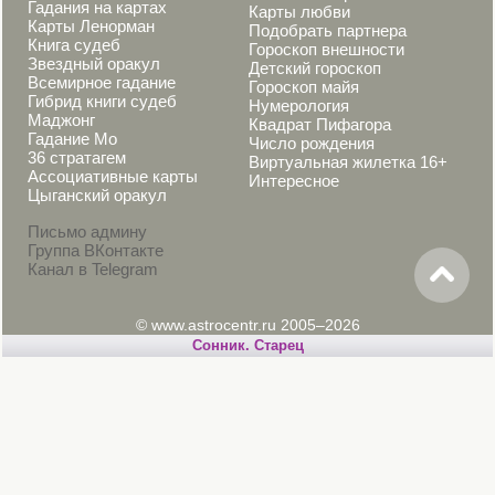
Гадания на картах
Карты любви
Карты Ленорман
Подобрать партнера
Книга судеб
Гороскоп внешности
Звездный оракул
Детский гороскоп
Всемирное гадание
Гороскоп майя
Гибрид книги судеб
Нумерология
Маджонг
Квадрат Пифагора
Гадание Мо
Число рождения
36 стратагем
Виртуальная жилетка 16+
Ассоциативные карты
Интересное
Цыганский оракул
Письмо админу
Группа ВКонтакте
Канал в Telegram
© www.astrocentr.ru 2005–2026
Сонник. Старец