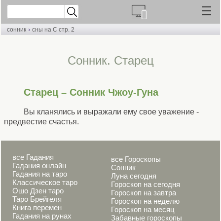
›
сонник
сны на С стр. 2
Сонник. Старец
Старец – Сонник Чжоу-Гуна
Вы кланялись и выражали ему свое уважение -
предвестие счастья.
все Гадания
все Гороскопы
Гадания онлайн
Сонник
Гадания на таро
Луна сегодня
Классическое таро
Гороскоп на сегодня
Ошо Дзен таро
Гороскоп на завтра
Таро Брейгеля
Гороскоп на неделю
Книга перемен
Гороскоп на месяц
Гадания на рунах
Забавные гороскопы