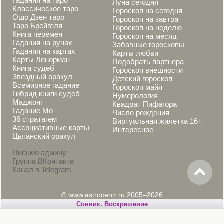
Гадания на таро
Луна сегодня
Классическое таро
Гороскоп на сегодня
Ошо Дзен таро
Гороскоп на завтра
Таро Брейгеля
Гороскоп на неделю
Книга перемен
Гороскоп на месяц
Гадания на рунах
Забавные гороскопы
Гадания на картах
Карты любви
Карты Ленорман
Подобрать партнера
Книга судеб
Гороскоп внешности
Звездный оракул
Детский гороскоп
Всемирное гадание
Гороскоп майя
Гибрид книги судеб
Нумерология
Маджонг
Квадрат Пифагора
Гадание Мо
Число рождения
36 стратагем
Виртуальная жилетка 16+
Ассоциативные карты
Интересное
Цыганский оракул
Письмо админу
Группа ВКонтакте
Канал в Telegram
© www.astrocentr.ru 2005–2026
Cонник. Воскрешение