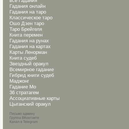
все Гадания
Гадания онлайн
Гадания на таро
Классическое таро
Ошо Дзен таро
Таро Брейгеля
Книга перемен
Гадания на рунах
Гадания на картах
Карты Ленорман
Книга судеб
Звездный оракул
Всемирное гадание
Гибрид книги судеб
Маджонг
Гадание Мо
36 стратагем
Ассоциативные карты
Цыганский оракул
Письмо админу
Группа ВКонтакте
Канал в Telegram