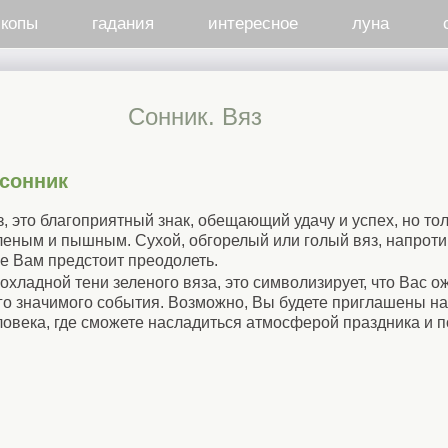
скопы
гадания
интересное
луна
Cонник. Вяз
сонник
, это благоприятный знак, обещающий удачу и успех, но тол
еным и пышным. Сухой, обгорелый или голый вяз, напроти
ые Вам предстоит преодолеть.
рохладной тени зеленого вяза, это символизирует, что Вас 
го значимого события. Возможно, Вы будете приглашены на
ловека, где сможете насладиться атмосферой праздника и 