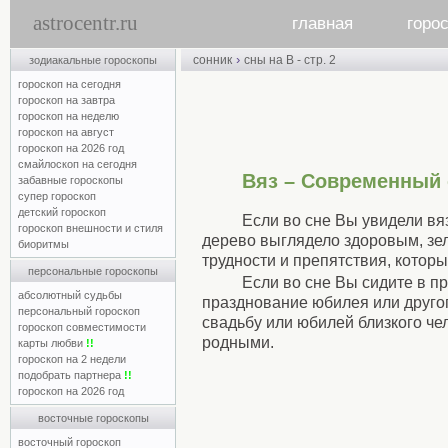
astrocentr.ru
главная
горо
›
сонник
сны на В - стр. 2
зодиакальные гороскопы
гороскоп на сегодня
гороскоп на завтра
гороскоп на неделю
гороскоп на август
гороскоп на 2026 год
смайлоскоп на сегодня
Вяз – Современный 
забавные гороскопы
супер гороскоп
детский гороскоп
Если во сне Вы увидели вяз
гороскоп внешности и стиля
дерево выглядело здоровым, зел
биоритмы
трудности и препятствия, котор
персональные гороскопы
Если во сне Вы сидите в п
абсолютный судьбы
празднование юбилея или друго
персональный гороскоп
свадьбу или юбилей близкого че
гороскоп совместимости
родными.
карты любви
!!
гороскоп на 2 недели
подобрать партнера
!!
гороскоп на 2026 год
восточные гороскопы
восточный гороскоп