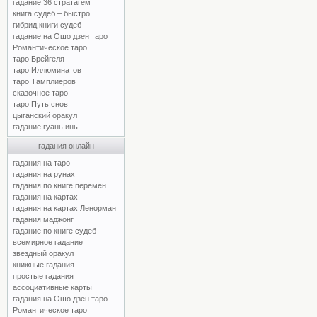
гадание 36 стратагем
книга судеб – быстро
гибрид книги судеб
гадание на Ошо дзен таро
Романтическое таро
таро Брейгеля
таро Иллюминатов
таро Тамплиеров
сказочное таро
таро Путь снов
цыганский оракул
гадание гуань инь
гадания онлайн
гадания на таро
гадания на рунах
гадания по книге перемен
гадания на картах
гадания на картах Ленорман
гадания маджонг
гадание по книге судеб
всемирное гадание
звездный оракул
книжные гадания
простые гадания
ассоциативные карты
гадания на Ошо дзен таро
Романтическое таро