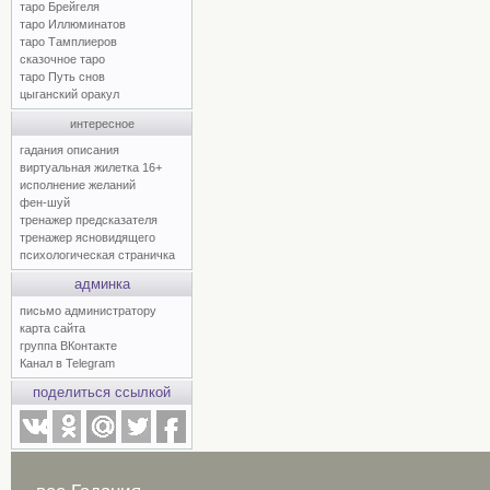
таро Брейгеля
таро Иллюминатов
таро Тамплиеров
сказочное таро
таро Путь снов
цыганский оракул
интересное
гадания описания
виртуальная жилетка 16+
исполнение желаний
фен-шуй
тренажер предсказателя
тренажер ясновидящего
психологическая страничка
админка
письмо администратору
карта сайта
группа ВКонтакте
Канал в Telegram
поделиться ссылкой