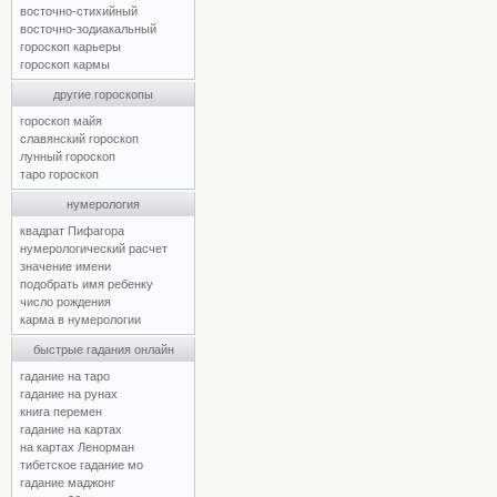
восточно-стихийный
восточно-зодиакальный
гороскоп карьеры
гороскоп кармы
другие гороскопы
гороскоп майя
славянский гороскоп
лунный гороскоп
таро гороскоп
нумерология
квадрат Пифагора
нумерологический расчет
значение имени
подобрать имя ребенку
число рождения
карма в нумерологии
быстрые гадания онлайн
гадание на таро
гадание на рунах
книга перемен
гадание на картах
на картах Ленорман
тибетское гадание мо
гадание маджонг