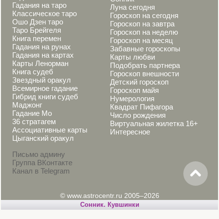
Гадания на таро
Луна сегодня
Классическое таро
Гороскоп на сегодня
Ошо Дзен таро
Гороскоп на завтра
Таро Брейгеля
Гороскоп на неделю
Книга перемен
Гороскоп на месяц
Гадания на рунах
Забавные гороскопы
Гадания на картах
Карты любви
Карты Ленорман
Подобрать партнера
Книга судеб
Гороскоп внешности
Звездный оракул
Детский гороскоп
Всемирное гадание
Гороскоп майя
Гибрид книги судеб
Нумерология
Маджонг
Квадрат Пифагора
Гадание Мо
Число рождения
36 стратагем
Виртуальная жилетка 16+
Ассоциативные карты
Интересное
Цыганский оракул
Письмо админу
Группа ВКонтакте
Канал в Telegram
© www.astrocentr.ru 2005–2026
Сонник. Кувшинки