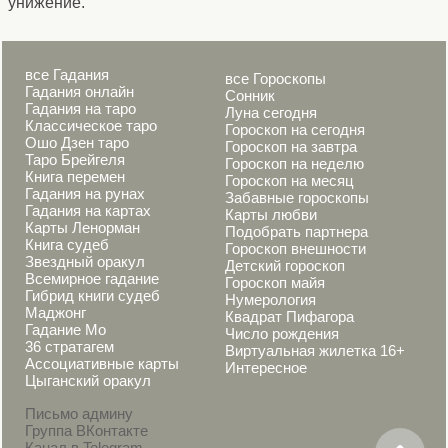
унижение.
все Гадания
все Гороскопы
Гадания онлайн
Сонник
Гадания на таро
Луна сегодня
Классическое таро
Гороскоп на сегодня
Ошо Дзен таро
Гороскоп на завтра
Таро Брейгеля
Гороскоп на неделю
Книга перемен
Гороскоп на месяц
Гадания на рунах
Забавные гороскопы
Гадания на картах
Карты любви
Карты Ленорман
Подобрать партнера
Книга судеб
Гороскоп внешности
Звездный оракул
Детский гороскоп
Всемирное гадание
Гороскоп майя
Гибрид книги судеб
Нумерология
Маджонг
Квадрат Пифагора
Гадание Мо
Число рождения
36 стратагем
Виртуальная жилетка 16+
Ассоциативные карты
Интересное
Цыганский оракул
Письмо админу
Группа ВКонтакте
Канал в Telegram