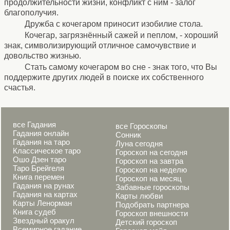
продолжительности жизни, конфликт с ним - залог
благополучия.
Дружба с кочегаром приносит изобилие стола.
Кочегар, загрязнённый сажей и пеплом, - хороший
знак, символизирующий отличное самочувствие и
довольство жизнью.
Стать самому кочегаром во сне - знак того, что Вы
поддержите других людей в поиске их собственного
счастья.
все Гадания
все Гороскопы
Гадания онлайн
Сонник
Гадания на таро
Луна сегодня
Классическое таро
Гороскоп на сегодня
Ошо Дзен таро
Гороскоп на завтра
Таро Брейгеля
Гороскоп на неделю
Книга перемен
Гороскоп на месяц
Гадания на рунах
Забавные гороскопы
Гадания на картах
Карты любви
Карты Ленорман
Подобрать партнера
Книга судеб
Гороскоп внешности
Звездный оракул
Детский гороскоп
Всемирное гадание