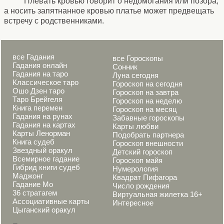
Плевать кровью говорит о недомогания или позора,
а носить запятнанное кровью платье может предвещать
встречу с родственниками.
все Гадания
все Гороскопы
Гадания онлайн
Сонник
Гадания на таро
Луна сегодня
Классическое таро
Гороскоп на сегодня
Ошо Дзен таро
Гороскоп на завтра
Таро Брейгеля
Гороскоп на неделю
Книга перемен
Гороскоп на месяц
Гадания на рунах
Забавные гороскопы
Гадания на картах
Карты любви
Карты Ленорман
Подобрать партнера
Книга судеб
Гороскоп внешности
Звездный оракул
Детский гороскоп
Всемирное гадание
Гороскоп майя
Гибрид книги судеб
Нумерология
Маджонг
Квадрат Пифагора
Гадание Мо
Число рождения
36 стратагем
Виртуальная жилетка 16+
Ассоциативные карты
Интересное
Цыганский оракул