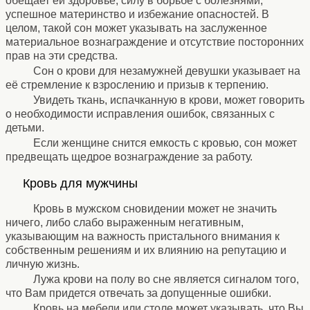
обещает ей здоровье, силу в борьбе с болезнями,
успешное материнство и избежание опасностей. В
целом, такой сон может указывать на заслуженное
материальное вознаграждение и отсутствие посторонних
прав на эти средства.
Сон о крови для незамужней девушки указывает на
её стремление к взрослению и призыв к терпению.
Увидеть ткань, испачканную в крови, может говорить
о необходимости исправления ошибок, связанных с
детьми.
Если женщине снится емкость с кровью, сон может
предвещать щедрое вознаграждение за работу.
⚹
Кровь для мужчины
⚹
Кровь в мужском сновидении может не значить
ничего, либо слабо выраженным негативным,
указывающим на важность пристального внимания к
собственным решениям и их влиянию на репутацию и
личную жизнь.
Лужа крови на полу во сне является сигналом того,
что Вам придется отвечать за допущенные ошибки.
Кровь на мебели или столе может указывать, что Вы