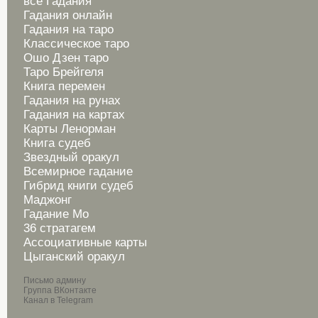
все Гадания
Гадания онлайн
Гадания на таро
Классическое таро
Ошо Дзен таро
Таро Брейгеля
Книга перемен
Гадания на рунах
Гадания на картах
Карты Ленорман
Книга судеб
Звездный оракул
Всемирное гадание
Гибрид книги судеб
Маджонг
Гадание Мо
36 стратагем
Ассоциативные карты
Цыганский оракул
Письмо админу
Группа ВКонтакте
Канал в Telegram