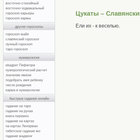
восточно-стихийный
восточно-зодиакальный
Цукаты – Славянски
гороскоп карьеры
гороскоп кармы
Ели их - к веселью.
другие гороскопы
гороскоп майя
славянский гороскоп
лунный гороскоп
таро гороскоп
нумерология
квадрат Пифагора
нумерологический расчет
значение имени
подобрать имя ребенку
число рождения
карма в нумерологии
быстрые гадания онлайн
гадание на таро
гадание на рунах
книга перемен
гадание на картах
на картах Ленорман
тибетское гадание мо
гадание маджонг