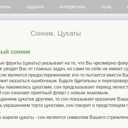
скопы
гадания
интересное
луна
Сонник. Цукаты
ный сонник
ые фрукты (цукаты) указывает на то, что Вы чрезмерно фок
е уводят Вас от главных задач, но сами по себе не имеют с
сне является предостережением: кто-то пытается ввести Ва
жет оказаться ошибочным. Будьте бдительны и перепрове
Вы лакомились цукатами, сон предсказывает период легкост
й сон означает приятный флирт с новым знакомым.
данием цукатов другими, то сон показывает крушение Ваш
ь украшением торта цукатами, сон говорит о предстоящем
.
ы варили цукаты - сон является символом Вашего стремлен