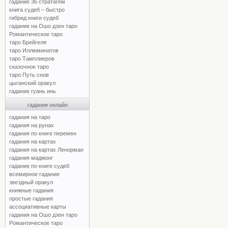
гадание 36 стратагем
книга судеб – быстро
гибрид книги судеб
гадание на Ошо дзен таро
Романтическое таро
таро Брейгеля
таро Иллюминатов
таро Тамплиеров
сказочное таро
таро Путь снов
цыганский оракул
гадание гуань инь
гадания онлайн
гадания на таро
гадания на рунах
гадания по книге перемен
гадания на картах
гадания на картах Ленорман
гадания маджонг
гадание по книге судеб
всемирное гадание
звездный оракул
книжные гадания
простые гадания
ассоциативные карты
гадания на Ошо дзен таро
Романтическое таро