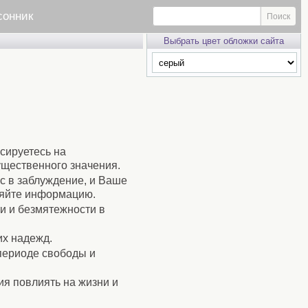
сонник
Выбрать цвет обложки сайта
усируетесь на
ущественного значения.
с в заблуждение, и Ваше
ряйте информацию.
и и безмятежности в
их надежд.
 периоде свободы и
ия повлиять на жизни и