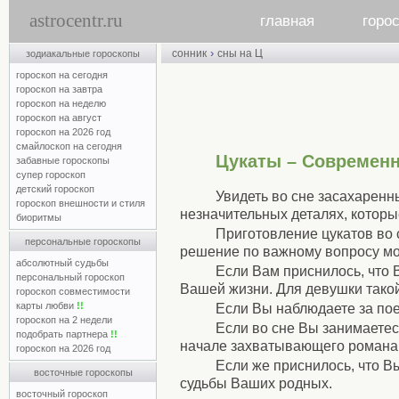
astrocentr.ru
главная
горо
›
сонник
сны на Ц
зодиакальные гороскопы
гороскоп на сегодня
гороскоп на завтра
гороскоп на неделю
гороскоп на август
гороскоп на 2026 год
смайлоскоп на сегодня
Цукаты – Современ
забавные гороскопы
супер гороскоп
детский гороскоп
Увидеть во сне засахаренн
гороскоп внешности и стиля
незначительных деталях, которы
биоритмы
Приготовление цукатов во 
персональные гороскопы
решение по важному вопросу мо
абсолютный судьбы
Если Вам приснилось, что 
персональный гороскоп
Вашей жизни. Для девушки тако
гороскоп совместимости
карты любви
!!
Если Вы наблюдаете за пое
гороскоп на 2 недели
Если во сне Вы занимаетес
подобрать партнера
!!
начале захватывающего романа
гороскоп на 2026 год
Если же приснилось, что В
восточные гороскопы
судьбы Ваших родных.
восточный гороскоп