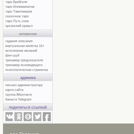
таро Брейгеля
таро Иллюминатов
таро Тамплиеров
сказочное таро
таро Путь снов
цыганский оракул
интересное
гадания описания
виртуальная жилетка 16+
исполнение желаний
фен-шуй
тренажер предсказателя
тренажер ясновидящего
психологическая страничка
админка
письмо администратору
карта сайта
группа ВКонтакте
Канал в Telegram
поделиться ссылкой