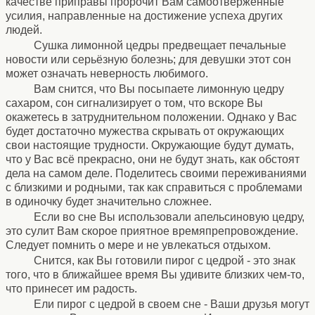
качестве приправы пророчит Вам самоотверженные
усилия, направленные на достижение успеха других
людей.
Сушка лимонной цедры предвещает печальные
новости или серьёзную болезнь; для девушки этот сон
может означать неверность любимого.
Вам снится, что Вы посыпаете лимонную цедру
сахаром, сон сигнализирует о том, что вскоре Вы
окажетесь в затруднительном положении. Однако у Вас
будет достаточно мужества скрывать от окружающих
свои настоящие трудности. Окружающие будут думать,
что у Вас всё прекрасно, они не будут знать, как обстоят
дела на самом деле. Поделитесь своими переживаниями
с близкими и родными, так как справиться с проблемами
в одиночку будет значительно сложнее.
Если во сне Вы использовали апельсиновую цедру,
это сулит Вам скорое приятное времяпрепровождение.
Следует помнить о мере и не увлекаться отдыхом.
Снится, как Вы готовили пирог с цедрой - это знак
того, что в ближайшее время Вы удивите близких чем-то,
что принесет им радость.
Ели пирог с цедрой в своем сне - Ваши друзья могут