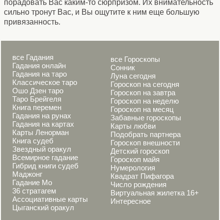
порадовать Вас каким-то сюрпризом. Их внимательность
сильно тронут Вас, и Вы ощутите к ним еще большую
привязанность.
все Гадания
все Гороскопы
Гадания онлайн
Сонник
Гадания на таро
Луна сегодня
Классическое таро
Гороскоп на сегодня
Ошо Дзен таро
Гороскоп на завтра
Таро Брейгеля
Гороскоп на неделю
Книга перемен
Гороскоп на месяц
Гадания на рунах
Забавные гороскопы
Гадания на картах
Карты любви
Карты Ленорман
Подобрать партнера
Книга судеб
Гороскоп внешности
Звездный оракул
Детский гороскоп
Всемирное гадание
Гороскоп майя
Гибрид книги судеб
Нумерология
Маджонг
Квадрат Пифагора
Гадание Мо
Число рождения
36 стратагем
Виртуальная жилетка 16+
Ассоциативные карты
Интересное
Цыганский оракул