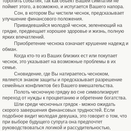
торопить события, так как объект Вашей симпатии не
поймет этого, а возможно, и испугается Вашего напора.
Сон, в котором Вы чистили чеснок, предсказывает
улучшение финансового положения.
Привидевшийся молодой чеснок, зеленеющий на
грядке, предвещает хорошее здоровье и жизнь, полную
ярких впечатлений.
Приобретение чеснока означает крушение надежд и
обман.
Когда кто-то из Ваших близких ест или покупает
чеснок, это указывает на возможные проблемы в их
семье.
Сновидение, где Вы натираетесь чесноком,
является знаком защиты и предсказывает разрешение
семейных конфликтов без Вашего вмешательства.
Полоть чесночную грядку во сне символизирует
переход от нужды к процветанию и обретение богатства.
Шли среди чесночных грядок - можно ожидать
скорого завершения финансовых трудностей. Если
подобное видит молодая девушка, это говорит о том, что
при выборе будущего супруга она предпочтет
руководствоваться логикой и рассудительностью,