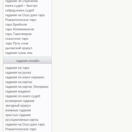
гадание 36 стратагем
книга судеб – быстро
гибрид книги судеб
гадание на Ошо дзен таро
Романтическое таро
таро Брейгеля
таро Иллюминатов
таро Тамплиеров
сказочное таро
таро Путь снов
цыганский оракул
гадание гуань инь
гадания онлайн
гадания на таро
гадания на рунах
гадания по книге перемен
гадания на картах
гадания на картах Ленорман
гадания маджонг
гадание по книге судеб
всемирное гадание
звездный оракул
книжные гадания
простые гадания
ассоциативные карты
гадания на Ошо дзен таро
Романтическое таро