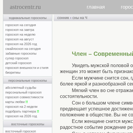
astrocentr.ru
главная
горо
›
сонник
сны на Ч
зодиакальные гороскопы
гороскоп на сегодня
гороскоп на завтра
гороскоп на неделю
гороскоп на август
гороскоп на 2026 год
смайлоскоп на сегодня
Член – Современны
забавные гороскопы
супер гороскоп
детский гороскоп
Увидеть мужской половой о
гороскоп внешности и стиля
женщин это может быть признак
биоритмы
Если мужчине снится сон, г
персональные гороскопы
более яркой и разнообразной се
абсолютный судьбы
Мягкий член во сне отража
персональный гороскоп
состоятельности.
гороскоп совместимости
карты любви
!!
Сон о большом члене симво
гороскоп на 2 недели
предвещает успешное достижени
подобрать партнера
!!
положение в обществе. Вы не со
гороскоп на 2026 год
Если женщине снится мужск
восточные гороскопы
радостное событие рождение ре
восточный гороскоп