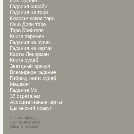
все Гадания
Гадания онлайн
Гадания на таро
Классическое таро
Ошо Дзен таро
Таро Брейгеля
Книга перемен
Гадания на рунах
Гадания на картах
Карты Ленорман
Книга судеб
Звездный оракул
Всемирное гадание
Гибрид книги судеб
Маджонг
Гадание Мо
36 стратагем
Ассоциативные карты
Цыганский оракул
Письмо админу
Группа ВКонтакте
Канал в Telegram