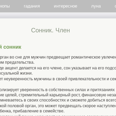
скопы
гадания
интересное
луна
Cонник. Член
й сонник
рган во сне для мужчин предвещает романтическое увлечени
ом предательства.
де акцент делается на его члене, сон указывает на его под
ксуальной жизни.
ет неуверенность мужчины в своей привлекательности и се
лизирует уверенность в собственных силах и притязаниях н
е целей, стремительный карьерный рост, финансовую неза
мневаетесь в своих способностях и сможете добиться всег
ой половой орган, это может предвещать скорое наступле
бенка, прибавление в семействе.