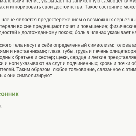
 маленький пенис, указывает на заниженную самооценку му
ах и игнорировать свои достоинства. Такое состояние може
 члене является предостережением о возможных серьезных
теряли во сне предвещают почет и повышение; физические
ностей к долгожданному покою; боль в членах указывает на
кого тела несут в себе определенный символизм: голова а
и и наставниками; глаза, губы, грудь и печень олицетворя
одных братьев и сестер; щеки, сердце и легкие представляю
и и ноги указывают на слуг и подчиненных; кровь и почки 
телей. Таким образом, любое толкование, связанное с этим
рых они символизируют.
сонник
.