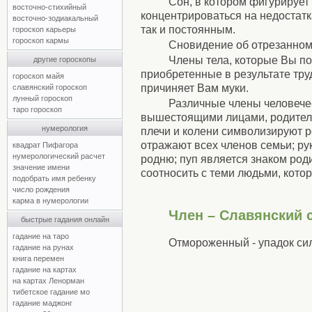
Сон, в котором фигурирует
восточно-стихийный
концентрироваться на недостатк
восточно-зодиакальный
так и постоянным.
гороскоп карьеры
гороскоп кармы
Сновидение об отрезанном
Члены тела, которые Вы по
другие гороскопы
приобретенные в результате труд
гороскоп майя
причиняет Вам муки.
славянский гороскоп
лунный гороскоп
Различные члены человечес
таро гороскоп
вышестоящими лицами, родителям
нумерология
плечи и колени символизируют р
отражают всех членов семьи; рук
квадрат Пифагора
нумерологический расчет
родню; пуп является знаком роди
значение имени
соотносить с теми людьми, кото
подобрать имя ребенку
число рождения
карма в нумерологии
Член – Славянский 
быстрые гадания онлайн
гадание на таро
Отмороженный - упадок сил
гадание на рунах
книга перемен
гадание на картах
на картах Ленорман
тибетское гадание мо
гадание маджонг