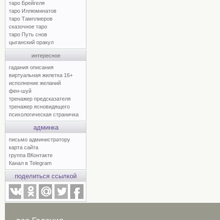
таро Брейгеля
таро Иллюминатов
таро Тамплиеров
сказочное таро
таро Путь снов
цыганский оракул
интересное
гадания описания
виртуальная жилетка 16+
исполнение желаний
фен-шуй
тренажер предсказателя
тренажер ясновидящего
психологическая страничка
админка
письмо администратору
карта сайта
группа ВКонтакте
Канал в Telegram
поделиться ссылкой