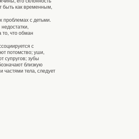
жчины, его склонность
т быть как временным,
 проблемах с детьми.
 недостатки,
 то, что обман
ссоциируется с
ют потомство; уши,
т супругов; зубы
обозначают близкую
и частями тела, следует