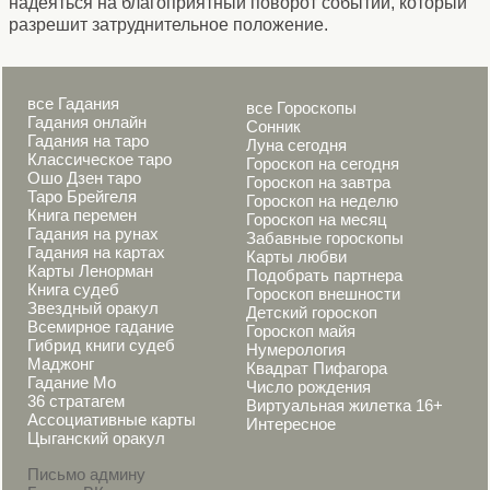
надеяться на благоприятный поворот событий, который
разрешит затруднительное положение.
все Гадания
все Гороскопы
Гадания онлайн
Сонник
Гадания на таро
Луна сегодня
Классическое таро
Гороскоп на сегодня
Ошо Дзен таро
Гороскоп на завтра
Таро Брейгеля
Гороскоп на неделю
Книга перемен
Гороскоп на месяц
Гадания на рунах
Забавные гороскопы
Гадания на картах
Карты любви
Карты Ленорман
Подобрать партнера
Книга судеб
Гороскоп внешности
Звездный оракул
Детский гороскоп
Всемирное гадание
Гороскоп майя
Гибрид книги судеб
Нумерология
Маджонг
Квадрат Пифагора
Гадание Мо
Число рождения
36 стратагем
Виртуальная жилетка 16+
Ассоциативные карты
Интересное
Цыганский оракул
Письмо админу