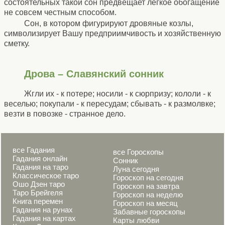
состоятельных такой сон предвещает легкое обогащение
не совсем честным способом.
Сон, в котором фигурируют дровяные козлы,
символизирует Вашу предприимчивость и хозяйственную
сметку.
Дрова – Славянский сонник
Жгли их - к потере; носили - к сюрпризу; кололи - к
веселью; покупали - к пересудам; сбывать - к размолвке;
везти в повозке - странное дело.
все Гадания
все Гороскопы
Гадания онлайн
Сонник
Гадания на таро
Луна сегодня
Классическое таро
Гороскоп на сегодня
Ошо Дзен таро
Гороскоп на завтра
Таро Брейгеля
Гороскоп на неделю
Книга перемен
Гороскоп на месяц
Гадания на рунах
Забавные гороскопы
Гадания на картах
Карты любви