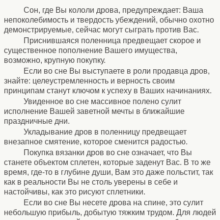
Сон, где Вы кололи дрова, предупреждает: Ваша
непоколебимость и твердость убеждений, обычно охотно
демонстрируемые, сейчас могут сыграть против Вас.
Приснившаяся поленница предвещает скорое и
существенное пополнение Вашего имущества,
возможно, крупную покупку.
Если во сне Вы выступаете в роли продавца дров,
знайте: целеустремленность и верность своим
принципам станут ключом к успеху в Ваших начинаниях.
Увиденное во сне массивное полено сулит
исполнение Вашей заветной мечты в ближайшие
праздничные дни.
Укладывание дров в поленницу предвещает
внезапное смятение, которое сменится радостью.
Покупка вязанки дров во сне означает, что Вы
станете объектом сплетен, которые заденут Вас. В то же
время, где-то в глубине души, Вам это даже польстит, так
как в реальности Вы не столь уверены в себе и
настойчивы, как это рисуют сплетники.
Если во сне Вы несете дрова на спине, это сулит
небольшую прибыль, добытую тяжким трудом. Для людей