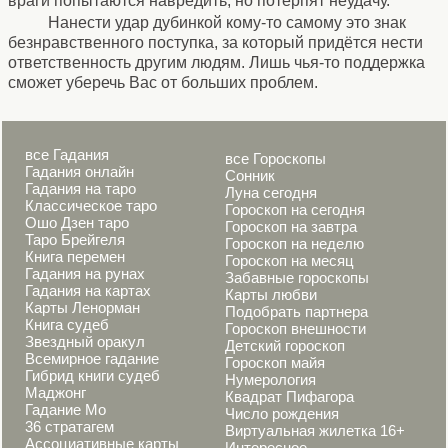
враги попытаются навредить, но потерпят неудачу.
Нанести удар дубинкой кому-то самому это знак
безнравственного поступка, за который придётся нести
ответственность другим людям. Лишь чья-то поддержка
сможет уберечь Вас от больших проблем.
все Гадания
все Гороскопы
Гадания онлайн
Сонник
Гадания на таро
Луна сегодня
Классическое таро
Гороскоп на сегодня
Ошо Дзен таро
Гороскоп на завтра
Таро Брейгеля
Гороскоп на неделю
Книга перемен
Гороскоп на месяц
Гадания на рунах
Забавные гороскопы
Гадания на картах
Карты любви
Карты Ленорман
Подобрать партнера
Книга судеб
Гороскоп внешности
Звездный оракул
Детский гороскоп
Всемирное гадание
Гороскоп майя
Гибрид книги судеб
Нумерология
Маджонг
Квадрат Пифагора
Гадание Мо
Число рождения
36 стратагем
Виртуальная жилетка 16+
Ассоциативные карты
Интересное