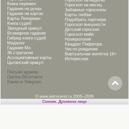
Книга перемен
Гороскоп на месяц
Гадания на рунах
Забавные гороскопы
Гадания на картах
Карты любви
Карты Ленорман
Подобрать партнера
Книга судеб
Гороскоп внешности
Звездный оракул
Детский гороскоп
Всемирное гадание
Гороскоп майя
Гибрид книги судеб
Нумерология
Маджонг
Квадрат Пифагора
Гадание Мо
Число рождения
36 стратагем
Виртуальная жилетка 16+
Ассоциативные карты
Интересное
Цыганский оракул
Письмо админу
Группа ВКонтакте
Канал в Telegram
© www.astrocentr.ru 2005–2026
Сонник. Духовное лицо