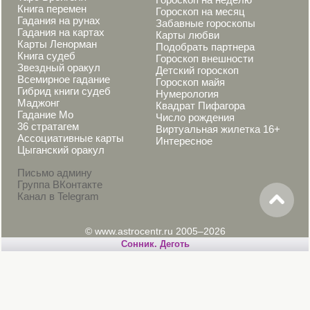
Книга перемен
Гороскоп на месяц
Гадания на рунах
Забавные гороскопы
Гадания на картах
Карты любви
Карты Ленорман
Подобрать партнера
Книга судеб
Гороскоп внешности
Звездный оракул
Детский гороскоп
Всемирное гадание
Гороскоп майя
Гибрид книги судеб
Нумерология
Маджонг
Квадрат Пифагора
Гадание Мо
Число рождения
36 стратагем
Виртуальная жилетка 16+
Ассоциативные карты
Интересное
Цыганский оракул
Письмо админу
Группа ВКонтакте
Канал в Telegram
© www.astrocentr.ru 2005–2026
Cонник. Деготь