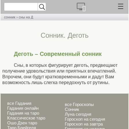
›
сонник
сны на Д
Cонник. Деготь
Деготь – Современный сонник
Сны, в которых фигурирует деготь, предвещают
получение удовольствия или приятных впечатлений.
Впрочем, они будут кратковременными и дадут Вам
возможность лишь слегка передохнуть от рутины.
все Гадания
все Гороскопы
Гадания онлайн
Сонник
Гадания на таро
Луна сегодня
Классическое таро
Гороскоп на сегодня
Ошо Дзен таро
Гороскоп на завтра
Таро Брейгеля
Гороскоп на неделю