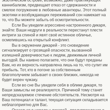
экзотическом острове, возможно, даже практикующих
каннибализм, предвещает отказ от сдержанности и
смелое погружение в любовные авантюры. Этот полный
экзотики и возбуждающих переживаний сон намекает на
то, что Вы можете забыть об осмотрительности.
Если Вы увидели агрессивно настроенного дикаря,
знайте: Ваши недруги в реальности перестанут плести
интриги за спиной и явят своё истинное обличье,
осмелившись на открытый конфликт.
Вы в окружении дикарей - это сновидение
сигнализирует о грозящей опасности, вызванной
излишней доверчивостью к людям, движимым личной
выгодой. Вы наивно полагаете, что они будут преданы
Вам, но их верность направлена лишь на то, что сулит им
прибыль. Тот, кто в погоне за собственным
благополучием забывает о своих близких, никогда не
будет верен чужаку.
Если во сне Вы увидели себя в облике дикаря, то
Ваши замыслы не реализуются. Причиной тому станет
непредсказуемое стечение обстоятельств. Несмотря на
Ваш потенциал и талант, текущая ситуация складывается
неблагоприятно для Вас.