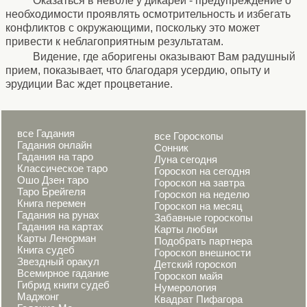
Оказаться в неволе у дикарей - предупреждение о
необходимости проявлять осмотрительность и избегать
конфликтов с окружающими, поскольку это может
привести к неблагоприятным результатам.
Видение, где аборигены оказывают Вам радушный
прием, показывает, что благодаря усердию, опыту и
эрудиции Вас ждет процветание.
все Гадания
все Гороскопы
Гадания онлайн
Сонник
Гадания на таро
Луна сегодня
Классическое таро
Гороскоп на сегодня
Ошо Дзен таро
Гороскоп на завтра
Таро Брейгеля
Гороскоп на неделю
Книга перемен
Гороскоп на месяц
Гадания на рунах
Забавные гороскопы
Гадания на картах
Карты любви
Карты Ленорман
Подобрать партнера
Книга судеб
Гороскоп внешности
Звездный оракул
Детский гороскоп
Всемирное гадание
Гороскоп майя
Гибрид книги судеб
Нумерология
Маджонг
Квадрат Пифагора