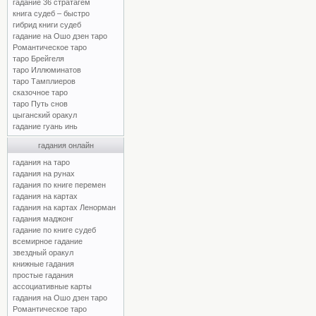
гадание 36 стратагем
книга судеб – быстро
гибрид книги судеб
гадание на Ошо дзен таро
Романтическое таро
таро Брейгеля
таро Иллюминатов
таро Тамплиеров
сказочное таро
таро Путь снов
цыганский оракул
гадание гуань инь
гадания онлайн
гадания на таро
гадания на рунах
гадания по книге перемен
гадания на картах
гадания на картах Ленорман
гадания маджонг
гадание по книге судеб
всемирное гадание
звездный оракул
книжные гадания
простые гадания
ассоциативные карты
гадания на Ошо дзен таро
Романтическое таро