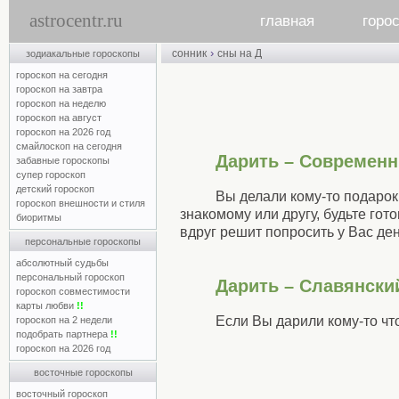
astrocentr.ru
главная
горо
›
сонник
сны на Д
зодиакальные гороскопы
гороскоп на сегодня
гороскоп на завтра
гороскоп на неделю
гороскоп на август
гороскоп на 2026 год
смайлоскоп на сегодня
Дарить – Современн
забавные гороскопы
супер гороскоп
детский гороскоп
Вы делали кому-то подарок
гороскоп внешности и стиля
знакомому или другу, будьте гот
биоритмы
вдруг решит попросить у Вас де
персональные гороскопы
абсолютный судьбы
персональный гороскоп
Дарить – Славянски
гороскоп совместимости
карты любви
!!
Если Вы дарили кому-то что
гороскоп на 2 недели
подобрать партнера
!!
гороскоп на 2026 год
восточные гороскопы
восточный гороскоп