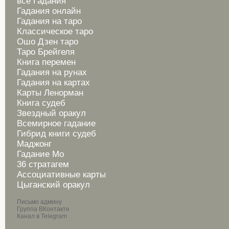
все Гадания
Гадания онлайн
Гадания на таро
Классическое таро
Ошо Дзен таро
Таро Брейгеля
Книга перемен
Гадания на рунах
Гадания на картах
Карты Ленорман
Книга судеб
Звездный оракул
Всемирное гадание
Гибрид книги судеб
Маджонг
Гадание Мо
36 стратагем
Ассоциативные карты
Цыганский оракул
Письмо админу
Группа ВКонтакте
Канал в Telegram