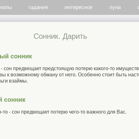
скопы
гадания
интересное
луна
Cонник. Дарить
ый сонник
 - сон предвещает предстоящую потерю какого-то имуществ
овы к возможному обману от него. Особенно стоит быть наст
ньги взаймы.
й сонник
-то - сон предвещает потерю чего-то важного для Вас.