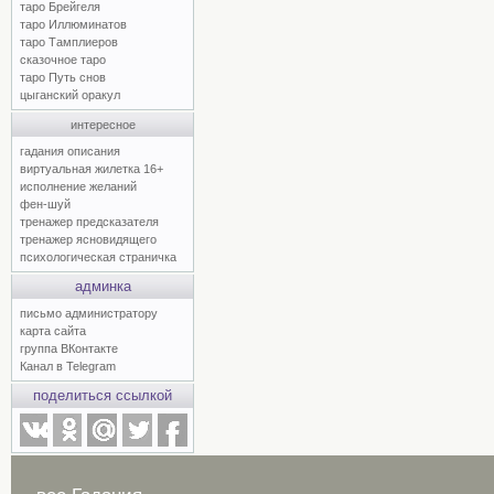
таро Брейгеля
таро Иллюминатов
таро Тамплиеров
сказочное таро
таро Путь снов
цыганский оракул
интересное
гадания описания
виртуальная жилетка 16+
исполнение желаний
фен-шуй
тренажер предсказателя
тренажер ясновидящего
психологическая страничка
админка
письмо администратору
карта сайта
группа ВКонтакте
Канал в Telegram
поделиться ссылкой