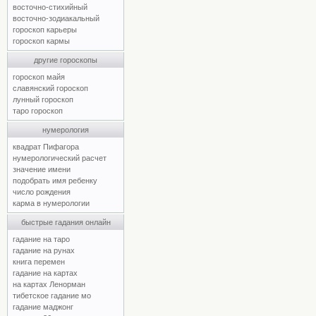
восточно-стихийный
восточно-зодиакальный
гороскоп карьеры
гороскоп кармы
другие гороскопы
гороскоп майя
славянский гороскоп
лунный гороскоп
таро гороскоп
нумерология
квадрат Пифагора
нумерологический расчет
значение имени
подобрать имя ребенку
число рождения
карма в нумерологии
быстрые гадания онлайн
гадание на таро
гадание на рунах
книга перемен
гадание на картах
на картах Ленорман
тибетское гадание мо
гадание маджонг