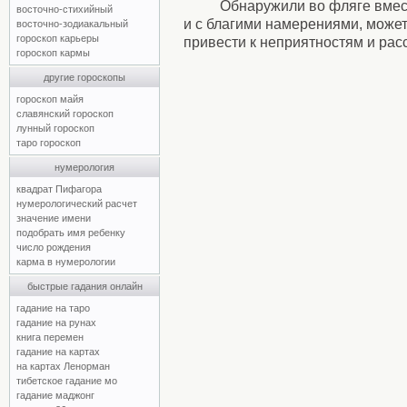
Обнаружили во фляге вмест
восточно-стихийный
и с благими намерениями, може
восточно-зодиакальный
гороскоп карьеры
привести к неприятностям и рас
гороскоп кармы
другие гороскопы
гороскоп майя
славянский гороскоп
лунный гороскоп
таро гороскоп
нумерология
квадрат Пифагора
нумерологический расчет
значение имени
подобрать имя ребенку
число рождения
карма в нумерологии
быстрые гадания онлайн
гадание на таро
гадание на рунах
книга перемен
гадание на картах
на картах Ленорман
тибетское гадание мо
гадание маджонг