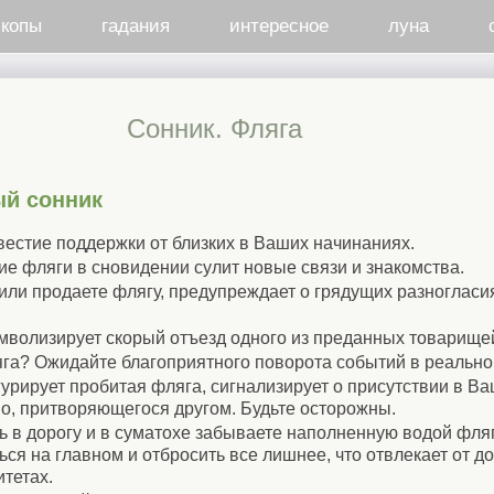
скопы
гадания
интересное
луна
Cонник. Фляга
ый сонник
двестие поддержки от близких в Ваших начинаниях.
е фляги в сновидении сулит новые связи и знакомства.
или продаете флягу, предупреждает о грядущих разногласия
мволизирует скорый отъезд одного из преданных товарище
га? Ожидайте благоприятного поворота событий в реально
урирует пробитая фляга, сигнализирует о присутствии в В
о, притворяющегося другом. Будьте осторожны.
ь в дорогу и в суматохе забываете наполненную водой флягу
ся на главном и отбросить все лишнее, что отвлекает от 
итетах.