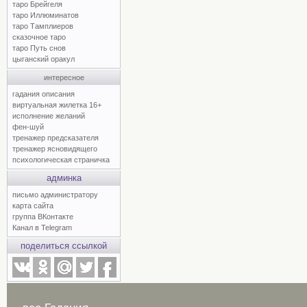
таро Брейгеля
таро Иллюминатов
таро Тамплиеров
сказочное таро
таро Путь снов
цыганский оракул
интересное
гадания описания
виртуальная жилетка 16+
исполнение желаний
фен-шуй
тренажер предсказателя
тренажер ясновидящего
психологическая страничка
админка
письмо администратору
карта сайта
группа ВКонтакте
Канал в Telegram
поделиться ссылкой