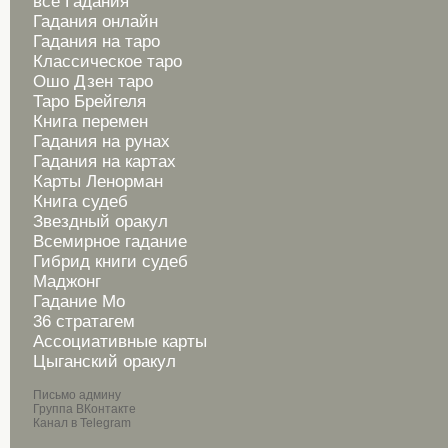
все Гадания
Гадания онлайн
Гадания на таро
Классическое таро
Ошо Дзен таро
Таро Брейгеля
Книга перемен
Гадания на рунах
Гадания на картах
Карты Ленорман
Книга судеб
Звездный оракул
Всемирное гадание
Гибрид книги судеб
Маджонг
Гадание Мо
36 стратагем
Ассоциативные карты
Цыганский оракул
Письмо админу
Группа ВКонтакте
Канал в Telegram