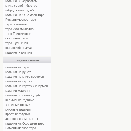
гадание 36 стратагем
книга судеб – быстро
гибрид книги судеб
гадание на Ошо дзен таро
Романтическое таро
таро Брейгеля
таро Иллюминатов
таро Тамплиеров
сказочное таро
таро Путь снов
цыганский оракул
гадание гуань инь
гадания онлайн
гадания на таро
гадания на рунах
гадания по книге перемен
гадания на картах
гадания на картах Ленорман
гадания маджонг
гадание по книге судеб
всемирное гадание
звездный оракул
книжные гадания
простые гадания
ассоциативные карты
гадания на Ошо дзен таро
Романтическое таро