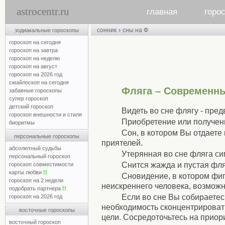
astrocentr.ru
главная
горо
›
сонник
сны на Ф
зодиакальные гороскопы
гороскоп на сегодня
гороскоп на завтра
гороскоп на неделю
гороскоп на август
гороскоп на 2026 год
смайлоскоп на сегодня
Фляга – Современн
забавные гороскопы
супер гороскоп
детский гороскоп
Видеть во сне флягу - пре
гороскоп внешности и стиля
Приобретение или получени
биоритмы
Сон, в котором Вы отдаете 
персональные гороскопы
приятелей.
абсолютный судьбы
Утерянная во сне фляга си
персональный гороскоп
Снится жажда и пустая фля
гороскоп совместимости
карты любви
!!
Сновидение, в котором фиг
гороскоп на 2 недели
неискреннего человека, возможн
подобрать партнера
!!
Если во сне Вы собираетес
гороскоп на 2026 год
необходимость сконцентрировать
восточные гороскопы
цели. Сосредоточьтесь на приор
восточный гороскоп