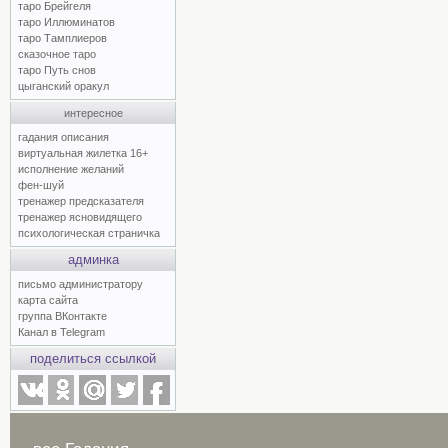
таро Брейгеля
таро Иллюминатов
таро Тамплиеров
сказочное таро
таро Путь снов
цыганский оракул
интересное
гадания описания
виртуальная жилетка 16+
исполнение желаний
фен-шуй
тренажер предсказателя
тренажер ясновидящего
психологическая страничка
админка
письмо администратору
карта сайта
группа ВКонтакте
Канал в Telegram
поделиться ссылкой