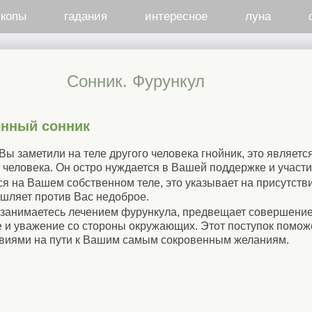
скопы
гадания
интересное
луна
Cонник. Фурункул
енный сонник
ы заметили на теле другого человека гнойник, это являет
 человека. Он остро нуждается в Вашей поддержке и участи
я на Вашем собственном теле, это указывает на присутств
шляет против Вас недоброе.
 занимаетесь лечением фурункула, предвещает совершение
 и уважение со стороны окружающих. Этот поступок помож
виями на пути к Вашим самым сокровенным желаниям.