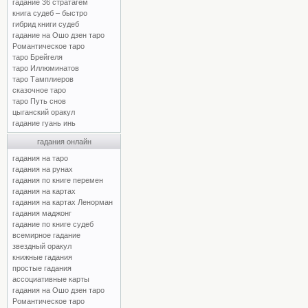
гадание 36 стратагем
книга судеб – быстро
гибрид книги судеб
гадание на Ошо дзен таро
Романтическое таро
таро Брейгеля
таро Иллюминатов
таро Тамплиеров
сказочное таро
таро Путь снов
цыганский оракул
гадание гуань инь
гадания онлайн
гадания на таро
гадания на рунах
гадания по книге перемен
гадания на картах
гадания на картах Ленорман
гадания маджонг
гадание по книге судеб
всемирное гадание
звездный оракул
книжные гадания
простые гадания
ассоциативные карты
гадания на Ошо дзен таро
Романтическое таро