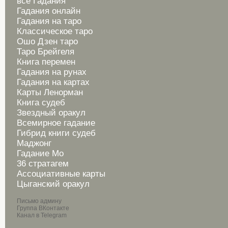
все Гадания
Гадания онлайн
Гадания на таро
Классическое таро
Ошо Дзен таро
Таро Брейгеля
Книга перемен
Гадания на рунах
Гадания на картах
Карты Ленорман
Книга судеб
Звездный оракул
Всемирное гадание
Гибрид книги судеб
Маджонг
Гадание Мо
36 стратагем
Ассоциативные карты
Цыганский оракул
Письмо админу
Группа ВКонтакте
Канал в Telegram