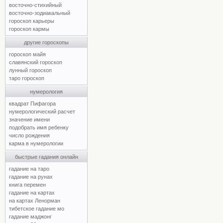
восточно-стихийный
восточно-зодиакальный
гороскоп карьеры
гороскоп кармы
другие гороскопы
гороскоп майя
славянский гороскоп
лунный гороскоп
таро гороскоп
нумерология
квадрат Пифагора
нумерологический расчет
значение имени
подобрать имя ребенку
число рождения
карма в нумерологии
быстрые гадания онлайн
гадание на таро
гадание на рунах
книга перемен
гадание на картах
на картах Ленорман
тибетское гадание мо
гадание маджонг