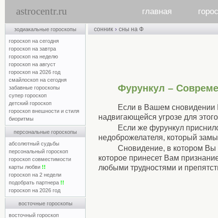
astrocentr.ru
главная
горо
›
сонник
сны на Ф
зодиакальные гороскопы
гороскоп на сегодня
гороскоп на завтра
гороскоп на неделю
гороскоп на август
гороскоп на 2026 год
смайлоскоп на сегодня
Фурункул – Соврем
забавные гороскопы
супер гороскоп
детский гороскоп
Если в Вашем сновидении В
гороскоп внешности и стиля
надвигающейся угрозе для этого
биоритмы
Если же фурункул приснилс
персональные гороскопы
недоброжелателя, который замы
абсолютный судьбы
Сновидение, в котором Вы
персональный гороскоп
которое принесет Вам признание
гороскоп совместимости
любыми трудностями и препятст
карты любви
!!
гороскоп на 2 недели
подобрать партнера
!!
гороскоп на 2026 год
восточные гороскопы
восточный гороскоп