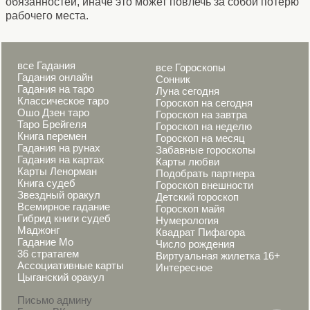
обязанностей, иначе это может повлечь за собой потерю
рабочего места.
все Гадания
все Гороскопы
Гадания онлайн
Сонник
Гадания на таро
Луна сегодня
Классическое таро
Гороскоп на сегодня
Ошо Дзен таро
Гороскоп на завтра
Таро Брейгеля
Гороскоп на неделю
Книга перемен
Гороскоп на месяц
Гадания на рунах
Забавные гороскопы
Гадания на картах
Карты любви
Карты Ленорман
Подобрать партнера
Книга судеб
Гороскоп внешности
Звездный оракул
Детский гороскоп
Всемирное гадание
Гороскоп майя
Гибрид книги судеб
Нумерология
Маджонг
Квадрат Пифагора
Гадание Мо
Число рождения
36 стратагем
Виртуальная жилетка 16+
Ассоциативные карты
Интересное
Цыганский оракул
Письмо админу