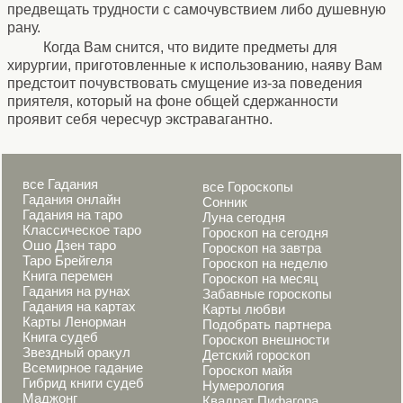
предвещать трудности с самочувствием либо душевную
рану.
Когда Вам снится, что видите предметы для
хирургии, приготовленные к использованию, наяву Вам
предстоит почувствовать смущение из-за поведения
приятеля, который на фоне общей сдержанности
проявит себя чересчур экстравагантно.
все Гадания
все Гороскопы
Гадания онлайн
Сонник
Гадания на таро
Луна сегодня
Классическое таро
Гороскоп на сегодня
Ошо Дзен таро
Гороскоп на завтра
Таро Брейгеля
Гороскоп на неделю
Книга перемен
Гороскоп на месяц
Гадания на рунах
Забавные гороскопы
Гадания на картах
Карты любви
Карты Ленорман
Подобрать партнера
Книга судеб
Гороскоп внешности
Звездный оракул
Детский гороскоп
Всемирное гадание
Гороскоп майя
Гибрид книги судеб
Нумерология
Маджонг
Квадрат Пифагора