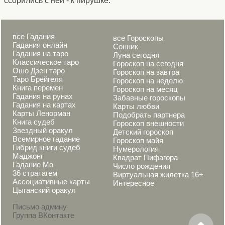
ссорились с ней - к пирушке.
все Гадания
все Гороскопы
Гадания онлайн
Сонник
Гадания на таро
Луна сегодня
Классическое таро
Гороскоп на сегодня
Ошо Дзен таро
Гороскоп на завтра
Таро Брейгеля
Гороскоп на неделю
Книга перемен
Гороскоп на месяц
Гадания на рунах
Забавные гороскопы
Гадания на картах
Карты любви
Карты Ленорман
Подобрать партнера
Книга судеб
Гороскоп внешности
Звездный оракул
Детский гороскоп
Всемирное гадание
Гороскоп майя
Гибрид книги судеб
Нумерология
Маджонг
Квадрат Пифагора
Гадание Мо
Число рождения
36 стратагем
Виртуальная жилетка 16+
Ассоциативные карты
Интересное
Цыганский оракул
Письмо админу
Группа ВКонтакте