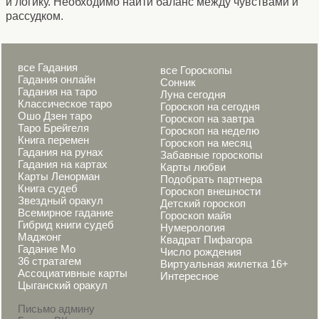
и логику. Необходимо найти баланс между чувствами и
рассудком.
все Гадания
все Гороскопы
Гадания онлайн
Сонник
Гадания на таро
Луна сегодня
Классическое таро
Гороскоп на сегодня
Ошо Дзен таро
Гороскоп на завтра
Таро Брейгеля
Гороскоп на неделю
Книга перемен
Гороскоп на месяц
Гадания на рунах
Забавные гороскопы
Гадания на картах
Карты любви
Карты Ленорман
Подобрать партнера
Книга судеб
Гороскоп внешности
Звездный оракул
Детский гороскоп
Всемирное гадание
Гороскоп майя
Гибрид книги судеб
Нумерология
Маджонг
Квадрат Пифагора
Гадание Мо
Число рождения
36 стратагем
Виртуальная жилетка 16+
Ассоциативные карты
Интересное
Цыганский оракул
Письмо админу