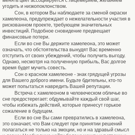
менять цвет ассоциируется с лицемерием, желанием
угодить и низкопоклонством.
Сон, в котором Вы наблюдаете за сменой окраски
хамелеона, предупреждает о нежелательности участия в
рискованном проекте, требующем значительных
инвестиций. Подобное сновидение предвещает
финансовые потери.
Если во сне Вы держите хамелеона, это может
означать, что обстоятельства вынудят Вас временно
отступить от своих убеждений, чтобы получить выгоду.
Однако, несмотря на полученную прибыль, Вас долгое
время будет мучить совесть.
Сон о красном хамелеоне - знак грядущей угрозы
для Вашего доброго имени. Будьте бдительны, кто-то
может попытаться навредить Вашей репутации.
Встреча с хамелеоном в человеческом обличье во
сне предостерегает: обдумывайте каждый свой шаг,
чтобы избежать действий, которые принесут горькое
сожаление в будущем.
Если во сне Вы сами превратились в хамелеона,
это означает, что Вам следует при принятии решений
полагаться не только на эмоции, но и на здравый смысл