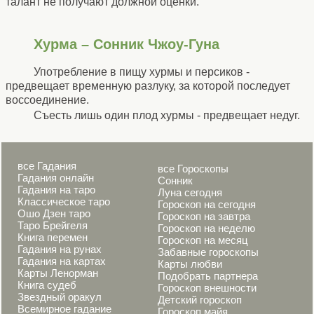
талант не получают должной оценки.
Хурма – Сонник Чжоу-Гуна
Употребление в пищу хурмы и персиков -
предвещает временную разлуку, за которой последует
воссоединение.
Съесть лишь один плод хурмы - предвещает недуг.
все Гадания
все Гороскопы
Гадания онлайн
Сонник
Гадания на таро
Луна сегодня
Классическое таро
Гороскоп на сегодня
Ошо Дзен таро
Гороскоп на завтра
Таро Брейгеля
Гороскоп на неделю
Книга перемен
Гороскоп на месяц
Гадания на рунах
Забавные гороскопы
Гадания на картах
Карты любви
Карты Ленорман
Подобрать партнера
Книга судеб
Гороскоп внешности
Звездный оракул
Детский гороскоп
Всемирное гадание
Гороскоп майя