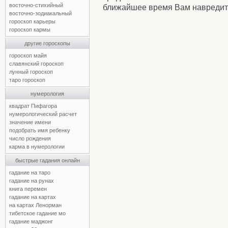
восточно-стихийный
ближайшее время Вам навредит
восточно-зодиакальный
гороскоп карьеры
гороскоп кармы
другие гороскопы
гороскоп майя
славянский гороскоп
лунный гороскоп
таро гороскоп
нумерология
квадрат Пифагора
нумерологический расчет
значение имени
подобрать имя ребенку
число рождения
карма в нумерологии
быстрые гадания онлайн
гадание на таро
гадание на рунах
книга перемен
гадание на картах
на картах Ленорман
тибетское гадание мо
гадание маджонг