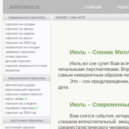
astrocentr.ru
главная
горо
›
сонник
сны на И
зодиакальные гороскопы
гороскоп на сегодня
гороскоп на завтра
гороскоп на неделю
гороскоп на август
гороскоп на 2026 год
смайлоскоп на сегодня
Июль – Сонник Мил
забавные гороскопы
супер гороскоп
детский гороскоп
Июль во сне сулит Вам вся
гороскоп внешности и стиля
печальными перспективами. Впр
биоритмы
самым невероятным образом пере
персональные гороскопы
Это – сон-предупреждение
абсолютный судьбы
духа.
персональный гороскоп
гороскоп совместимости
карты любви
!!
Июль – Современны
гороскоп на 2 недели
подобрать партнера
!!
гороскоп на 2026 год
Вам снятся события, котор
восточные гороскопы
слишком впечатлительный, эмоц
среднестатистического человек
восточный гороскоп