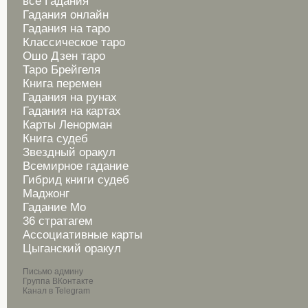
все Гадания
Гадания онлайн
Гадания на таро
Классическое таро
Ошо Дзен таро
Таро Брейгеля
Книга перемен
Гадания на рунах
Гадания на картах
Карты Ленорман
Книга судеб
Звездный оракул
Всемирное гадание
Гибрид книги судеб
Маджонг
Гадание Мо
36 стратагем
Ассоциативные карты
Цыганский оракул
Письмо админу
Группа ВКонтакте
Канал в Telegram