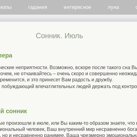
скопы
гадания
интересное
луна
Сонник. Июль
лера
ческие неприятности. Возможно, вскоре после такого сна 
очем, не отчаивайтесь – очень скоро и совершенно неожи
менится, и это принесет Вам радость и дружбу.
, побуждающий впечатлительных людей держать под контро
й сонник
ые произошли в июле, или Вы каким-то образом знаете, что
иональный человек, Ваш внутренний мир несравненно бога
а, но и несравненно ранимее. Ваша чрезмерно эмоциональн