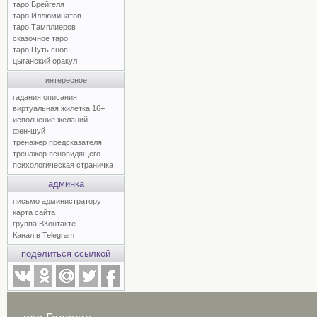
таро Брейгеля
таро Иллюминатов
таро Тамплиеров
сказочное таро
таро Путь снов
цыганский оракул
интересное
гадания описания
виртуальная жилетка 16+
исполнение желаний
фен-шуй
тренажер предсказателя
тренажер ясновидящего
психологическая страничка
админка
письмо администратору
карта сайта
группа ВКонтакте
Канал в Telegram
поделиться ссылкой