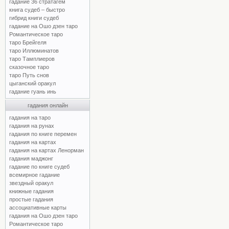
гадание 36 стратагем
книга судеб – быстро
гибрид книги судеб
гадание на Ошо дзен таро
Романтическое таро
таро Брейгеля
таро Иллюминатов
таро Тамплиеров
сказочное таро
таро Путь снов
цыганский оракул
гадание гуань инь
гадания онлайн
гадания на таро
гадания на рунах
гадания по книге перемен
гадания на картах
гадания на картах Ленорман
гадания маджонг
гадание по книге судеб
всемирное гадание
звездный оракул
книжные гадания
простые гадания
ассоциативные карты
гадания на Ошо дзен таро
Романтическое таро