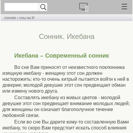
›
сонник
сны на И
Сонник. Икебана
Икебана – Современный сонник
Во сне Вам приносят от неизвестного поклонника
изящную икебану - женщину этот сон должен
насторожить: кто-то очень хитрый пытается войти к ней в
доверие; молодой девушке этот сон предвещает обман
или измену нового друга.
Составлять икебану из живых цветов - молодой
девушке этот сон предвещает внимание молодых людей;
для женщины он означает благополучное течение
любовной связи.
Если во сне Вы дарите кому-то составленную Вами
икебану, то скоро Вам предстоит искать способ влияния