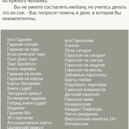
на нужного человека.
Вы не умеете составлять икебану, но учитесь делать
это во сне, - Вас попросят помочь в деле, в котором Вы
некомпетентны.
все Гадания
все Гороскопы
Гадания онлайн
Сонник
Гадания на таро
Луна сегодня
Классическое таро
Гороскоп на сегодня
Ошо Дзен таро
Гороскоп на завтра
Таро Брейгеля
Гороскоп на неделю
Книга перемен
Гороскоп на месяц
Гадания на рунах
Забавные гороскопы
Гадания на картах
Карты любви
Карты Ленорман
Подобрать партнера
Книга судеб
Гороскоп внешности
Звездный оракул
Детский гороскоп
Всемирное гадание
Гороскоп майя
Гибрид книги судеб
Нумерология
Маджонг
Квадрат Пифагора
Гадание Мо
Число рождения
36 стратагем
Виртуальная жилетка 16+
Ассоциативные карты
Интересное
Цыганский оракул