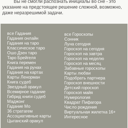
Вы не смогли распознать инициалы во сне - это
указание на предстоящее решение сложной, возможно,
даже неразрешимой задачи.
все Гадания
все Гороскопы
Гадания онлайн
Сонник
Гадания на таро
Луна сегодня
Классическое таро
Гороскоп на сегодня
Ошо Дзен таро
Гороскоп на завтра
Таро Брейгеля
Гороскоп на неделю
Книга перемен
Гороскоп на месяц
Гадания на рунах
Забавные гороскопы
Гадания на картах
Карты любви
Карты Ленорман
Подобрать партнера
Книга судеб
Гороскоп внешности
Звездный оракул
Детский гороскоп
Всемирное гадание
Гороскоп майя
Гибрид книги судеб
Нумерология
Маджонг
Квадрат Пифагора
Гадание Мо
Число рождения
36 стратагем
Виртуальная жилетка 16+
Ассоциативные карты
Интересное
Цыганский оракул