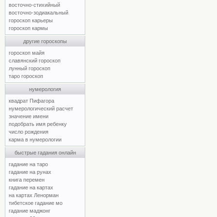
восточно-стихийный
восточно-зодиакальный
гороскоп карьеры
гороскоп кармы
другие гороскопы
гороскоп майя
славянский гороскоп
лунный гороскоп
таро гороскоп
нумерология
квадрат Пифагора
нумерологический расчет
значение имени
подобрать имя ребенку
число рождения
карма в нумерологии
быстрые гадания онлайн
гадание на таро
гадание на рунах
книга перемен
гадание на картах
на картах Ленорман
тибетское гадание мо
гадание маджонг