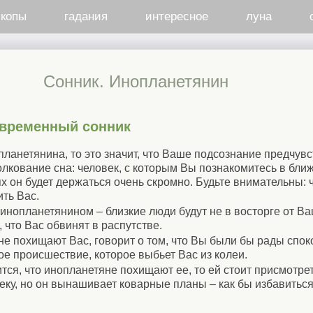
скопы
гадания
интересное
луна
Cонник. Инопланетянин
овременный сонник
ланетянина, то это значит, что Ваше подсознание предчувс
олкование сна: человек, с которым Вы познакомитесь в бли
х он будет держаться очень скромно. Будьте внимательны: 
ить Вас.
 инопланетянином – близкие люди будут не в восторге от В
 что Вас обвинят в распутстве.
не похищают Вас, говорит о том, что Вы были бы рады спок
е происшествие, которое выбьет Вас из колеи.
ся, что инопланетяне похищают ее, то ей стоит присмотрет
еку, но он вынашивает коварные планы – как бы избавиться