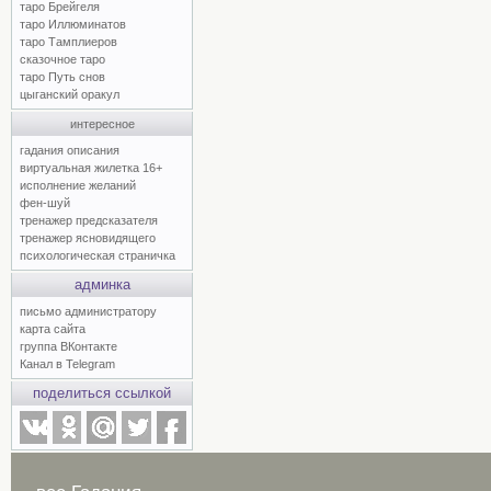
таро Брейгеля
таро Иллюминатов
таро Тамплиеров
сказочное таро
таро Путь снов
цыганский оракул
интересное
гадания описания
виртуальная жилетка 16+
исполнение желаний
фен-шуй
тренажер предсказателя
тренажер ясновидящего
психологическая страничка
админка
письмо администратору
карта сайта
группа ВКонтакте
Канал в Telegram
поделиться ссылкой