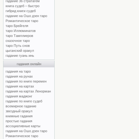
гадание 36 стратагем
книга судеб – быстро
гибрид книги судеб
гадание на Ошо дзен таро
Романтическое таро
таро Брейгеля
таро Иллюминатов
таро Тамплиеров
сказочное таро
таро Путь снов
цыганский оракул
гадание гуань инь
гадания онлайн
гадания на таро
гадания на рунах
гадания по книге перемен
гадания на картах
гадания на картах Ленорман
гадания маджонг
гадание по книге судеб
всемирное гадание
звездный оракул
книжные гадания
простые гадания
ассоциативные карты
гадания на Ошо дзен таро
Романтическое таро