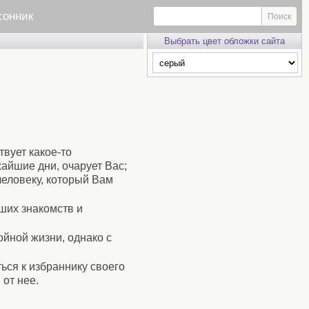
сонник
Выбрать цвет обложки сайта
твует какое-то
жайшие дни, очарует Вас;
человеку, который Вам
аших знакомств и
ойной жизни, однако с
ься к избраннику своего
 от нее.