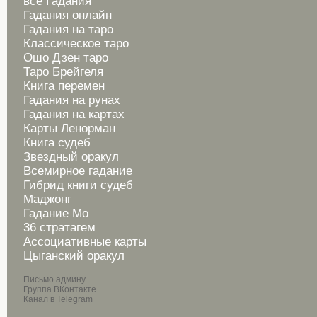
все Гадания
Гадания онлайн
Гадания на таро
Классическое таро
Ошо Дзен таро
Таро Брейгеля
Книга перемен
Гадания на рунах
Гадания на картах
Карты Ленорман
Книга судеб
Звездный оракул
Всемирное гадание
Гибрид книги судеб
Маджонг
Гадание Мо
36 стратагем
Ассоциативные карты
Цыганский оракул
Письмо админу
Группа ВКонтакте
Канал в Telegram