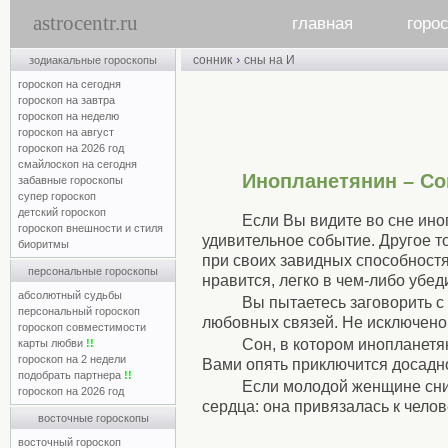
astrocentr.ru
главная
горо
›
сонник
сны на И
зодиакальные гороскопы
гороскоп на сегодня
гороскоп на завтра
гороскоп на неделю
гороскоп на август
гороскоп на 2026 год
смайлоскоп на сегодня
Инопланетянин – С
забавные гороскопы
супер гороскоп
детский гороскоп
Если Вы видите во сне иноп
гороскоп внешности и стиля
удивительное событие. Другое т
биоритмы
при своих завидных способностя
персональные гороскопы
нравится, легко в чем-либо убед
абсолютный судьбы
Вы пытаетесь заговорить с
персональный гороскоп
любовных связей. Не исключено,
гороскоп совместимости
Сон, в котором инопланетя
карты любви
!!
гороскоп на 2 недели
Вами опять приключится досадно
подобрать партнера
!!
Если молодой женщине снит
гороскоп на 2026 год
сердца: она привязалась к челов
восточные гороскопы
восточный гороскоп