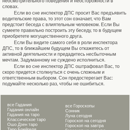
неосмотрительного поведения и неосторожности в
словах.
Если во сне инспектор ДПС просит Вас предъявить
водительские права, то этот сон означает, что Вам
предстоит беседа с влиятельным человеком. Если Вы
сумеете правильно построить эту беседу, то в будущем
приобретете могущественного друга.
Если Вы видите самого себя в роли инспектора
ДПС, то в ближайшем будущем Вы откажетесь от
активной деятельности и предадитесь несбыточным
мечтам. Задуманному не суждено исполниться.
Если во сне инспектор ДПС оштрафовал Вас, то
скоро придется столкнуться с очень сложным и
ответственным выбором. Сон предостерегает Вас:
подумайте несколько раз, чтобы не ошибиться.
все Гадания
все Гороскопы
Гадания онлайн
Сонник
Гадания на таро
Луна сегодня
Классическое таро
Гороскоп на сегодня
Ошо Дзен таро
Гороскоп на завтра
Таро Брейгеля