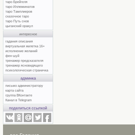
таро Брейгеля
таро Иллюминатов
таро Тамплиеров
сказочное таро
таро Путь снов
цыганский оракул
интересное
гадания описания
виртуальная жилетка 16+
исполнение желаний
фен-шуй
тренажер предсказателя
тренажер ясновидящего
психологическая страничка
админка
письмо администратору
карта сайта
группа ВКонтакте
Канал в Telegram
поделиться ссылкой