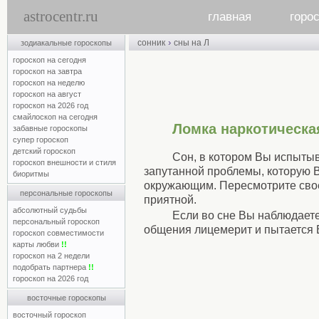
astrocentr.ru
главная
горо
›
сонник
сны на Л
зодиакальные гороскопы
гороскоп на сегодня
гороскоп на завтра
гороскоп на неделю
гороскоп на август
гороскоп на 2026 год
смайлоскоп на сегодня
Ломка наркотическа
забавные гороскопы
супер гороскоп
детский гороскоп
Сон, в котором Вы испыты
гороскоп внешности и стиля
запутанной проблемы, которую В
биоритмы
окружающим. Пересмотрите свое 
персональные гороскопы
приятной.
абсолютный судьбы
Если во сне Вы наблюдаете 
персональный гороскоп
общения лицемерит и пытается В
гороскоп совместимости
карты любви
!!
гороскоп на 2 недели
подобрать партнера
!!
гороскоп на 2026 год
восточные гороскопы
восточный гороскоп