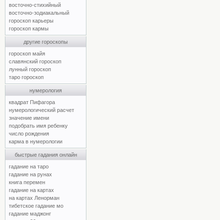
восточно-стихийный
восточно-зодиакальный
гороскоп карьеры
гороскоп кармы
другие гороскопы
гороскоп майя
славянский гороскоп
лунный гороскоп
таро гороскоп
нумерология
квадрат Пифагора
нумерологический расчет
значение имени
подобрать имя ребенку
число рождения
карма в нумерологии
быстрые гадания онлайн
гадание на таро
гадание на рунах
книга перемен
гадание на картах
на картах Ленорман
тибетское гадание мо
гадание маджонг