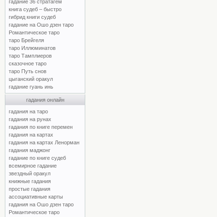
гадание 36 стратагем
книга судеб – быстро
гибрид книги судеб
гадание на Ошо дзен таро
Романтическое таро
таро Брейгеля
таро Иллюминатов
таро Тамплиеров
сказочное таро
таро Путь снов
цыганский оракул
гадание гуань инь
гадания онлайн
гадания на таро
гадания на рунах
гадания по книге перемен
гадания на картах
гадания на картах Ленорман
гадания маджонг
гадание по книге судеб
всемирное гадание
звездный оракул
книжные гадания
простые гадания
ассоциативные карты
гадания на Ошо дзен таро
Романтическое таро