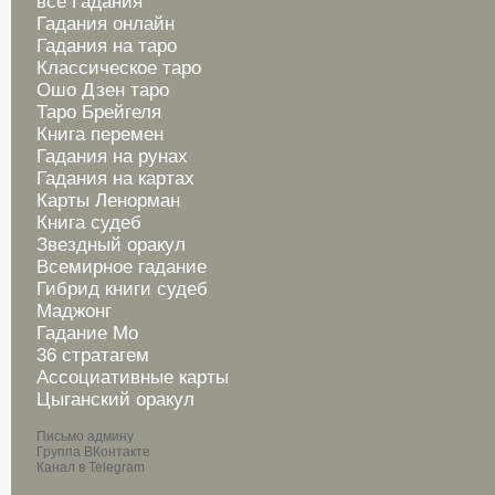
все Гадания
Гадания онлайн
Гадания на таро
Классическое таро
Ошо Дзен таро
Таро Брейгеля
Книга перемен
Гадания на рунах
Гадания на картах
Карты Ленорман
Книга судеб
Звездный оракул
Всемирное гадание
Гибрид книги судеб
Маджонг
Гадание Мо
36 стратагем
Ассоциативные карты
Цыганский оракул
Письмо админу
Группа ВКонтакте
Канал в Telegram