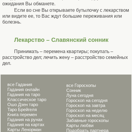
ожидания Вы обманете.
Если во сне Вы открываете бутылочку с лекарством
или видите ее, то Вас ждут большие переживания или
болезнь.
Лекарство – Славянский сонник
Принимать – перемена квартиры; покупать –
расстройство дел; лечить жену – расстройство семейных
дел.
все Гадания
все Гороскопы
Гадания онлайн
Сонник
Гадания на таро
Луна сегодня
Классическое таро
Гороскоп на сегодня
Ошо Дзен таро
Гороскоп на завтра
Таро Брейгеля
Гороскоп на неделю
Книга перемен
Гороскоп на месяц
Гадания на рунах
Забавные гороскопы
Гадания на картах
Карты любви
Карты Ленорман
Подобрать партнера