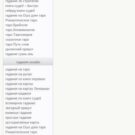
гадание 36 стратагем
книга судеб – быстро
гибрид книги судеб
гадание на Ошо дзен таро
Романтическое таро
таро Брейгеля
таро Иллюминатов
таро Тамплиеров
сказочное таро
таро Путь снов
цыганский оракул
гадание гуань инь
гадания онлайн
гадания на таро
гадания на рунах
гадания по книге перемен
гадания на картах
гадания на картах Ленорман
гадания маджонг
гадание по книге судеб
всемирное гадание
звездный оракул
книжные гадания
простые гадания
ассоциативные карты
гадания на Ошо дзен таро
Романтическое таро