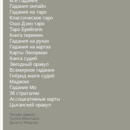
все Гадания
Гадания онлайн
Гадания на таро
Классическое таро
Ошо Дзен таро
Таро Брейгеля
Книга перемен
Гадания на рунах
Гадания на картах
Карты Ленорман
Книга судеб
Звездный оракул
Всемирное гадание
Гибрид книги судеб
Маджонг
Гадание Мо
36 стратагем
Ассоциативные карты
Цыганский оракул
Письмо админу
Группа ВКонтакте
Канал в Telegram