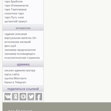
таро Брейгеля
таро Иллюминатов
таро Тамплиеров
сказочное таро
таро Путь снов
цыганский оракул
интересное
гадания описания
виртуальная жилетка 16+
исполнение желаний
фен-шуй
тренажер предсказателя
тренажер ясновидящего
психологическая страничка
админка
письмо администратору
карта сайта
группа ВКонтакте
Канал в Telegram
поделиться ссылкой