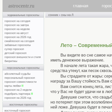
astrocentr.ru
главная
горо
›
сонник
сны на Л
зодиакальные гороскопы
гороскоп на сегодня
гороскоп на завтра
гороскоп на неделю
гороскоп на август
гороскоп на 2026 год
смайлоскоп на сегодня
Лето – Современный
забавные гороскопы
супер гороскоп
детский гороскоп
Вы видите во сне самое нач
гороскоп внешности и стиля
иметь денежное выражение.
биоритмы
В начале лета такая жара,
персональные гороскопы
средства утекут, как песок сквоз
абсолютный судьбы
Вы страдаете от жары: сер
персональный гороскоп
награду за Вашу стойкость Вам 
гороскоп совместимости
карты любви
!!
Вам снится конец лета, лис
гороскоп на 2 недели
что у Вас не будет удачи ни в люб
подобрать партнера
!!
Девушке снится, что свадьб
гороскоп на 2026 год
но потеряет при этом возлюбленн
восточные гороскопы
ней ложе. Девушка будет в печа
восточный гороскоп