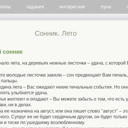
скопы
гадания
интересное
луна
Cонник. Лето
 сонник
ало лета, на деревьях нежные листочки – удача, с которой 
 что молодые листочки завяли – сон предвещает Вам печал
ь пальцы.
едина лета – Вас ожидают некие печальные события. Но они
опять улыбнется удача.
тья желтеют и опадают – Вы можете забыть о том, что есть 
ви, ни в делах.
а ее назначена на август, или она пишет слово "август" – э
ого. Супруг ее не будет сердечным другом, он будет тольк
ли и тоске по ушедшему возлюбленному.