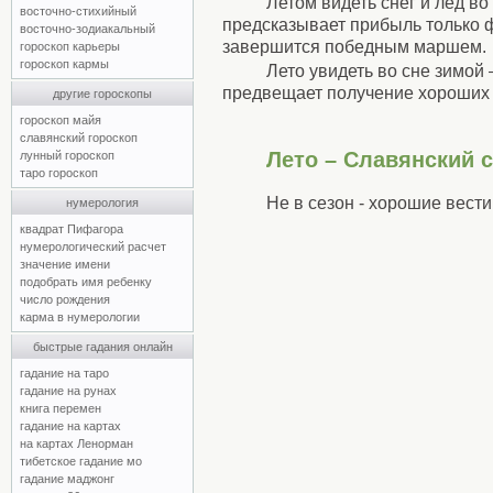
Летом видеть снег и лед в
восточно-стихийный
предсказывает прибыль только 
восточно-зодиакальный
завершится победным маршем.
гороскоп карьеры
гороскоп кармы
Лето увидеть во сне зимой 
предвещает получение хороших 
другие гороскопы
гороскоп майя
славянский гороскоп
Лето – Славянский 
лунный гороскоп
таро гороскоп
Не в сезон - хорошие вести
нумерология
квадрат Пифагора
нумерологический расчет
значение имени
подобрать имя ребенку
число рождения
карма в нумерологии
быстрые гадания онлайн
гадание на таро
гадание на рунах
книга перемен
гадание на картах
на картах Ленорман
тибетское гадание мо
гадание маджонг