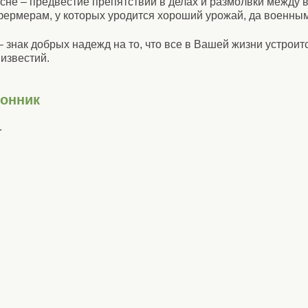
о сне – предвестие препятствий в делах и размолвки между
фермерам, у которых уродится хороший урожай, да военным
– знак добрых надежд на то, что все в Вашей жизни устроитс
известий.
сонник
.