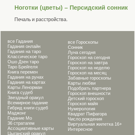
Ноготки (цветы) – Персидский сонник
Печаль и расстройства.
все Гадания
все Гороскопы
Гадания онлайн
Сонник
Гадания на таро
Луна сегодня
Классическое таро
Гороскоп на сегодня
Ошо Дзен таро
Гороскоп на завтра
Таро Брейгеля
Гороскоп на неделю
Книга перемен
Гороскоп на месяц
Гадания на рунах
Забавные гороскопы
Гадания на картах
Карты любви
Карты Ленорман
Подобрать партнера
Книга судеб
Гороскоп внешности
Звездный оракул
Детский гороскоп
Всемирное гадание
Гороскоп майя
Гибрид книги судеб
Нумерология
Маджонг
Квадрат Пифагора
Гадание Мо
Число рождения
36 стратагем
Виртуальная жилетка 16+
Ассоциативные карты
Интересное
Цыганский оракул