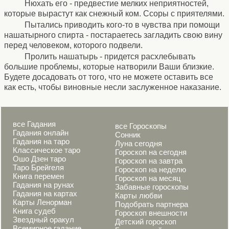
Нюхать его - предвестие мелких неприятностей,
которые вырастут как снежный ком. Ссоры с приятелями.
Пытались приводить кого-то в чувства при помощи
нашатырного спирта - постараетесь загладить свою вину
перед человеком, которого подвели.
Пролить нашатырь - придется расхлебывать
большие проблемы, которые натворили Ваши близкие.
Будете досадовать от того, что не можете оставить все
как есть, чтобы виновные несли заслуженное наказание.
все Гадания
все Гороскопы
Гадания онлайн
Сонник
Гадания на таро
Луна сегодня
Классическое таро
Гороскоп на сегодня
Ошо Дзен таро
Гороскоп на завтра
Таро Брейгеля
Гороскоп на неделю
Книга перемен
Гороскоп на месяц
Гадания на рунах
Забавные гороскопы
Гадания на картах
Карты любви
Карты Ленорман
Подобрать партнера
Книга судеб
Гороскоп внешности
Звездный оракул
Детский гороскоп
Всемирное гадание