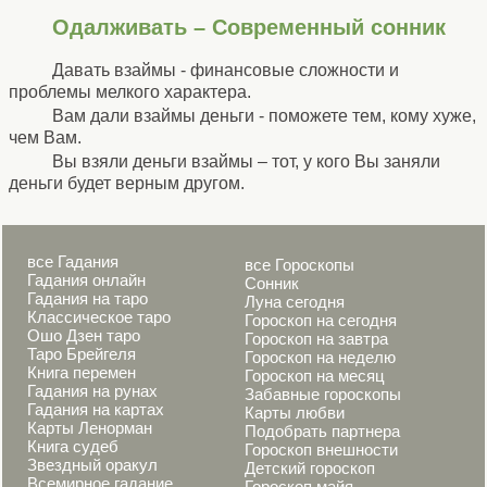
Одалживать – Современный сонник
Давать взаймы - финансовые сложности и
проблемы мелкого характера.
Вам дали взаймы деньги - поможете тем, кому хуже,
чем Вам.
Вы взяли деньги взаймы – тот, у кого Вы заняли
деньги будет верным другом.
все Гадания
все Гороскопы
Гадания онлайн
Сонник
Гадания на таро
Луна сегодня
Классическое таро
Гороскоп на сегодня
Ошо Дзен таро
Гороскоп на завтра
Таро Брейгеля
Гороскоп на неделю
Книга перемен
Гороскоп на месяц
Гадания на рунах
Забавные гороскопы
Гадания на картах
Карты любви
Карты Ленорман
Подобрать партнера
Книга судеб
Гороскоп внешности
Звездный оракул
Детский гороскоп
Всемирное гадание
Гороскоп майя